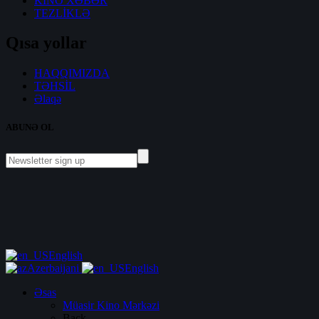
KİNO XƏBƏR
TEZLİKLƏ
Qısa yollar
HAQQIMIZDA
TƏHSİL
Əlaqə
ABUNƏ OL
English
Azerbaijani
English
Əsas
Müasir Kino Mərkəzi
Back