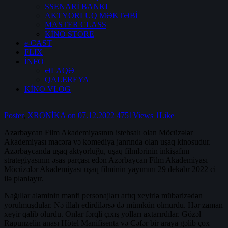
SSENARİ BANKI
AKTYORLUQ MƏKTƏBİ
MASTER CLASS
KİNO STORE
e-CAST
FLIX
İNFO
ƏLAQƏ
QALEREYA
KİNO VLOG
Poster
,
XRONİKA
on 07.12.2022
4751
Views
1
Like
Azərbaycan Film Akademiyasının istehsalı olan Möcüzələr
Akademiyası macəra və komediya janrında olan uşaq kinosudur.
Azərbaycanda uşaq aktyorluğu, uşaq filmlərinin inkişafını
strategiyasının əsas parçası edən Azərbaycan Film Akademiyası
Möcüzələr Akademiyası uşaq filminin yayımını 29 dekabr 2022 ci
ilə planlayır.
Nağıllar aləminin mənfi personajları artıq xeyirlə mübarizədən
yorulmuşdular. Nə illah edirdilərsə də mümkün olmurdu. Hər zaman
xeyir qalib olurdu. Onlar fərqli çıxış yolları axtarırdılar. Gözəl
Rapunzelin anası Hötel Manifisenta və Cəfər bir araya gəlib çox