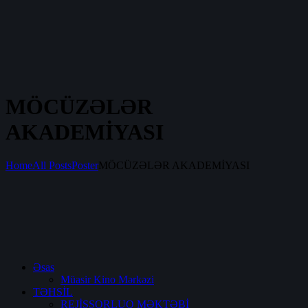
MÖCÜZƏLƏR
AKADEMİYASI
Home
All Posts
Poster
MÖCÜZƏLƏR AKADEMİYASI
Əsas
Müasir Kino Mərkəzi
TƏHSİL
REJİSSORLUQ MƏKTƏBİ