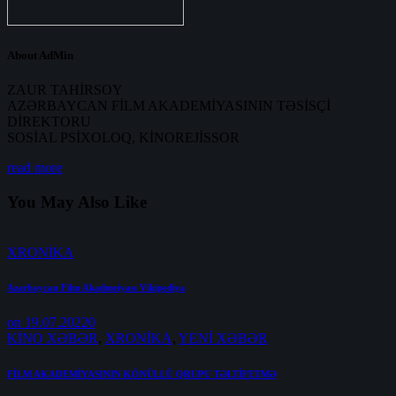
About AdMin
ZAUR TAHİRSOY
AZƏRBAYCAN FİLM AKADEMİYASININ TƏSİSÇİ
DİREKTORU
SOSİAL PSİXOLOQ, KİNOREJİSSOR
read more
You May Also Like
XRONİKA
Azərbaycan Film Akadmeiyası Vikipediya
on 19.07.2022
0
KİNO XƏBƏR
,
XRONİKA
,
YENİ XƏBƏR
FİLM AKADEMİYASININ KÖNÜLLÜ QRUPU TƏLTİFETMƏ