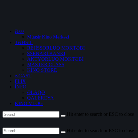
Əsas
Müasir Kino Mərkəzi
TƏHSİL
REJİSSORLUQ MƏKTƏBİ
SSENARİ BANKI
AKTYORLUQ MƏKTƏBİ
MASTER CLASS
KİNO STORE
e-CAST
FLIX
İNFO
ƏLAQƏ
QALEREYA
KİNO VLOG
Hit enter to search or ESC to close
Hit enter to search or ESC to close