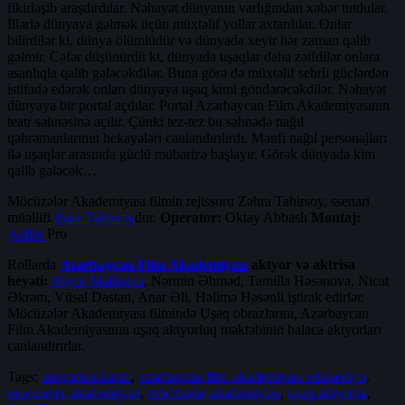
fikirləşib araşdırdılar. Nəhayət dünyanın varlığından xəbər tutdular.
İllərlə dünyaya gəlmək üçün müxtəlif yollar axtardılar. Onlar
bilirdilər ki, dünya ölümlüdür və dünyada xeyir hər zaman qəlib
gəlmir. Cəfər düşünürdü ki, dünyada uşaqlar daha zəifdilər onlara
asanlıqla qalib gələcəkdilər. Buna görə də müxtəlif sehrli güclərdən
istifadə edərək onları dünyaya uşaq kimi göndərəcəkdilər. Nəhayət
dünyaya bir portal açdılar. Portal Azərbaycan Film Akademiyasının
teatr səhnəsinə açılır. Çünki tez-tez bu səhnədə nağıl
qəhrəmanlarının hekayələri canlandırılırdı. Mənfi nağıl personajları
ilə uşaqlar arasında güclü mübarizə başlayır. Görək dünyada kim
qalib gələcək…
Möcüzələr Akademiyası filmin rejissoru Zəhra Tahirsoy, ssenari
müəllifi
Zaur Tahirsoy
dur.
Operator:
Oktay Abbaslı
Montaj:
Azflix
Pro
Rollarda
Azərbaycan Film Akademiyası
aktyor və aktrisa
heyəti:
Həyat Məlikova
, Nərmin Əhməd, Tamilla Həsənova, Nicat
Əkrəm, Vüsal Dastan, Anar Əli, Həlimə Həsənli iştirak edirlər.
Möcüzələr Akademiyası filmində Uşaq obrazlarını, Azərbaycan
Film Akademiyasının uşaq aktyorluq məktəbinin balaca aktyorları
canlandırırlar.
Tags:
aktyorluq kursu
,
azərbaycan film akademiyası vikipediya
,
mocuzeler akademiyasi
,
möcüzələr akademiyası
,
uşaq aktyorlar
,