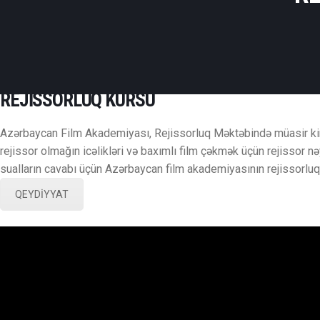
REJİSSORLUQ KURSU
Azərbaycan Film Akademiyası, Rejissorluq Məktəbində müasir kinor
rejissor olmağın icəlikləri və baxımlı film çəkmək üçün rejissor n
sualların cavabı üçün Azərbaycan film akademiyasının rejissorluq k
QEYDİYYAT