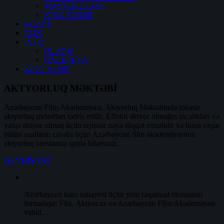
MASTER CLASS
KİNO STORE
e-CAST
FLIX
İNFO
ƏLAQƏ
QALEREYA
KİNO VLOG
AKTYORLUQ MƏKTƏBİ
Azərbaycan Film Akademiyası, Aktyorluq Məktəbində müasir
aktyorluq metodları tədris edilir. Effekti aktyor olmağın incəlikləri və
yaxşı aktyor olmaq üçün rejissor nəyə diqqət etməlidir və buna oxşar
bütün sualların cavabı üçün Azərbaycan film akademiyasının
aktyorluq kurslarına qatıla bilərsiniz.
QEYDİYYAT
Azərbaycan kino sənayesi üçün yeni rəqəmsal ekosistem
formalaşır: Flix, Aktyor.az və Azərbaycan Film Akademiyası
vahid…