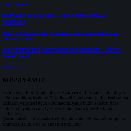
Uncategorized
DOMİNO DAŞLARI – YENİ MƏKTƏBLİ
SERİALI
Poster,
XRONİKA,
Yeni,
Yeni filmler,
YENİ FİLMLƏR,
Zaur
Tahirsoy filmləri
ƏN EFFEKTLİ AKTYORLUQ KURSU – KİNO
MƏKTƏBİ
XRONİKA
MİSSİYAMIZ
Azərbaycan Film Akademiyası, Azərbaycan film sahəsinin inkişafı
üçün yaradılmış Məhdud Məsuliyyətli Cəmiyyətdir. Film istehsalı və
kadrların yetişməsi üçün kinomatqrafiyanın bütün sahələri üzrə
tədrisini həyata keçirir. Qısa zamanda önəmli inkişaf artımını
hədəfləmişik.
Qurum təhsil alan tələbələri sertifikatla təmin edir və onların qısa və
tammetrajlı filmlərdə rol almasını təşkil edir.