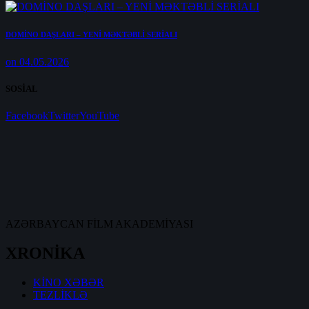
DOMİNO DAŞLARI – YENİ MƏKTƏBLİ SERİALI
on 04.05.2026
SOSİAL
Facebook
Twitter
YouTube
AZƏRBAYCAN FİLM AKADEMİYASI
XRONİKA
KİNO XƏBƏR
TEZLİKLƏ