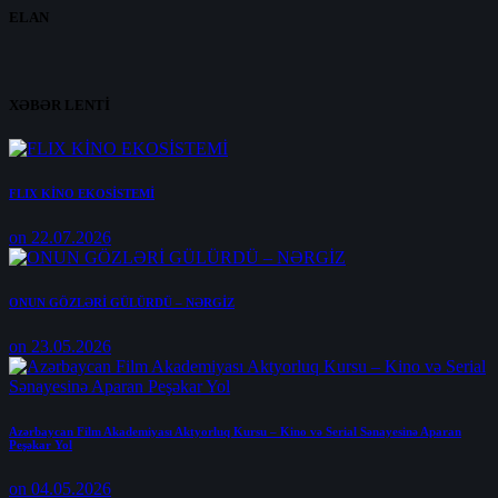
ELAN
XƏBƏR LENTİ
FLIX KİNO EKOSİSTEMİ
on 22.07.2026
ONUN GÖZLƏRİ GÜLÜRDÜ – NƏRGİZ
on 23.05.2026
Azərbaycan Film Akademiyası Aktyorluq Kursu – Kino və Serial Sənayesinə Aparan
Peşəkar Yol
on 04.05.2026