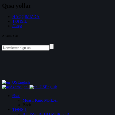
Qısa yollar
HAQQIMIZDA
TƏHSİL
Əlaqə
ABUNƏ OL
English
Azerbaijani
English
Əsas
Müasir Kino Mərkəzi
Back
TƏHSİL
REJİSSORLUQ MƏKTƏBİ