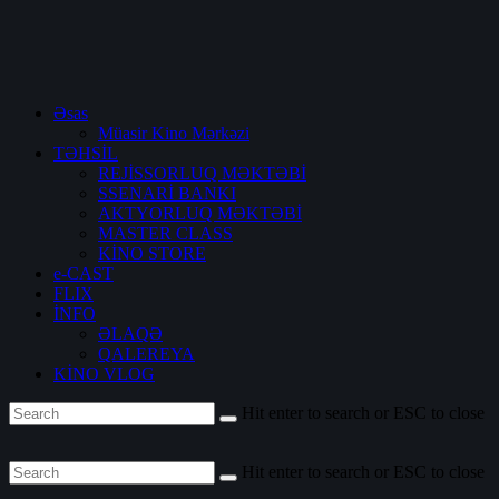
Əsas
Müasir Kino Mərkəzi
TƏHSİL
REJİSSORLUQ MƏKTƏBİ
SSENARİ BANKI
AKTYORLUQ MƏKTƏBİ
MASTER CLASS
KİNO STORE
e-CAST
FLIX
İNFO
ƏLAQƏ
QALEREYA
KİNO VLOG
Hit enter to search or ESC to close
Hit enter to search or ESC to close