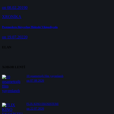
on 08.02.2019
0
XRONİKA
Postmodern Aktyorluq Məktəbi Vikipediyada
on 19.07.2022
0
ELAN
XƏBƏR LENTİ
10 qısametrajlı film yayımlandı
on 07.08.2026
FLIX KİNO EKOSİSTEMİ
on 22.07.2026