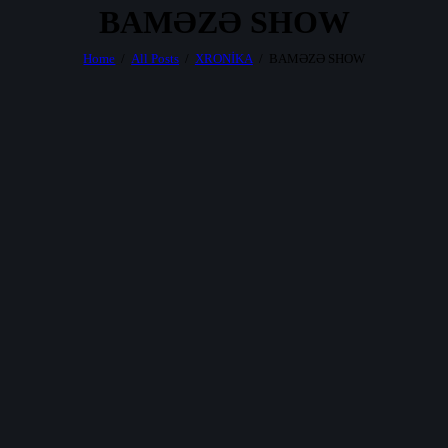
BAMƏZƏ SHOW
Home
All Posts
XRONİKA
BAMƏZƏ SHOW