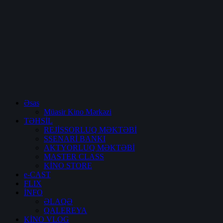
Əsas
Müasir Kino Mərkəzi
TƏHSİL
REJİSSORLUQ MƏKTƏBİ
SSENARİ BANKI
AKTYORLUQ MƏKTƏBİ
MASTER CLASS
KİNO STORE
e-CAST
FLIX
İNFO
ƏLAQƏ
QALEREYA
KİNO VLOG