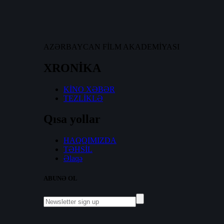
AZƏRBAYCAN FİLM AKADEMİYASI
XRONİKA
KİNO XƏBƏR
TEZLİKLƏ
Qısa yollar
HAQQIMIZDA
TƏHSİL
Əlaqə
ABUNƏ OL