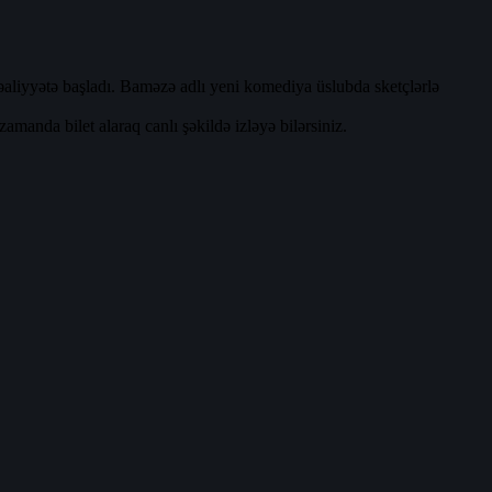
liyyətə başladı. Baməzə adlı yeni komediya üslubda sketçlərlə
manda bilet alaraq canlı şəkildə izləyə bilərsiniz.