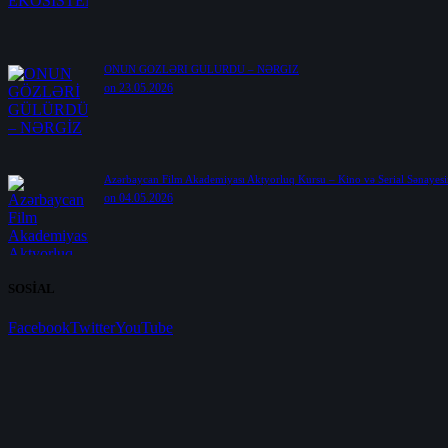
ONUN GÖZLƏRİ GÜLÜRDÜ – NƏRGİZ
on 23.05.2026
Azərbaycan Film Akademiyası Aktyorluq Kursu – Kino və Serial Sənayesi
on 04.05.2026
SOSİAL
Facebook
Twitter
YouTube