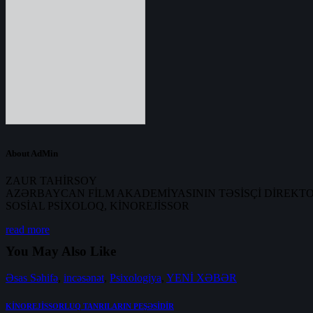
About AdMin
ZAUR TAHİRSOY
AZƏRBAYCAN FİLM AKADEMİYASININ TƏSİSÇİ DİREKT
SOSİAL PSİXOLOQ, KİNOREJİSSOR
read more
You May Also Like
Əsas Səhifə
,
incəsənət
,
Psixologiya
,
YENİ XƏBƏR
KİNOREJİSSORLUQ TANRILARIN PEŞƏSİDİR