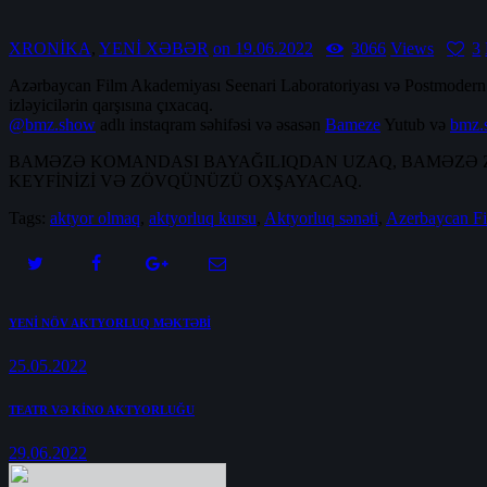
XRONİKA
,
YENİ XƏBƏR
on 19.06.2022
3066
Views
3
Azərbaycan Film Akademiyası Seenari Laboratoriyası və Postmodern A
izləyicilərin qarşısına çıxacaq.
@bmz.show
adlı instaqram səhifəsi və əsasən
Bameze
Yutub və
bmz.
BAMƏZƏ KOMANDASI BAYAĞILIQDAN UZAQ, BAMƏZƏ
KEYFİNİZİ VƏ ZÖVQÜNÜZÜ OXŞAYACAQ.
Tags:
aktyor olmaq
,
aktyorluq kursu
,
Aktyorluq sənəti
,
Azerbaycan F
Post
Previous
YENİ NÖV AKTYORLUQ MƏKTƏBİ
post:
navigation
25.05.2022
Next
TEATR VƏ KİNO AKTYORLUĞU
post:
29.06.2022