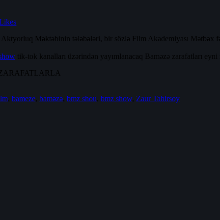
Likes
ktyorluq Məktəbinin tələbələri, bir sözlə Film Akademiyası Mətbəx fəa
show
tik-tok kanalları üzərindən yayımlanacaq Baməzə zarafatları eyni za
 ZARAFATLARLA
ilm
,
bameze
,
baməzə
,
bmz shou
,
bmz show
,
Zaur Tahirsoy