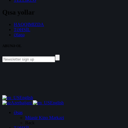
TEZLİKLƏ
Qısa yollar
HAQQIMIZDA
TƏHSİL
Əlaqə
ABUNƏ OL
English
Azerbaijani
English
Əsas
Müasir Kino Mərkəzi
Back
TƏHSİL