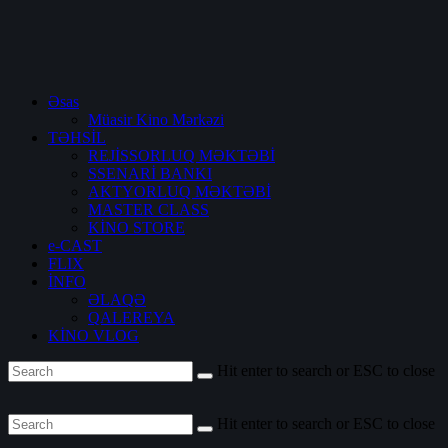
Əsas
Müasir Kino Mərkəzi
TƏHSİL
REJİSSORLUQ MƏKTƏBİ
SSENARİ BANKI
AKTYORLUQ MƏKTƏBİ
MASTER CLASS
KİNO STORE
e-CAST
FLIX
İNFO
ƏLAQƏ
QALEREYA
KİNO VLOG
Hit enter to search or ESC to close
Hit enter to search or ESC to close