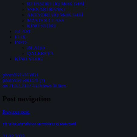
REJİSSORLUQ MƏKTƏBİ
SSENARİ BANKI
AKTYORLUQ MƏKTƏBİ
MASTER CLASS
KİNO STORE
e-CAST
FLIX
İNFO
ƏLAQƏ
QALEREYA
KİNO VLOG
photo1645445863
photo1645380221 (7)
on 21.02.2022
432
Views
0
Likes
Post navigation
Previous post:
FİLM AKADEMİYASI AKTYORLUQ MƏKTƏBİ
21.02.2022