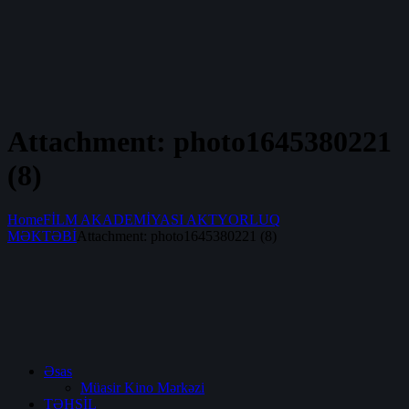
Attachment: photo1645380221
(8)
Home
FİLM AKADEMİYASI AKTYORLUQ
MƏKTƏBİ
Attachment: photo1645380221 (8)
Əsas
Müasir Kino Mərkəzi
TƏHSİL