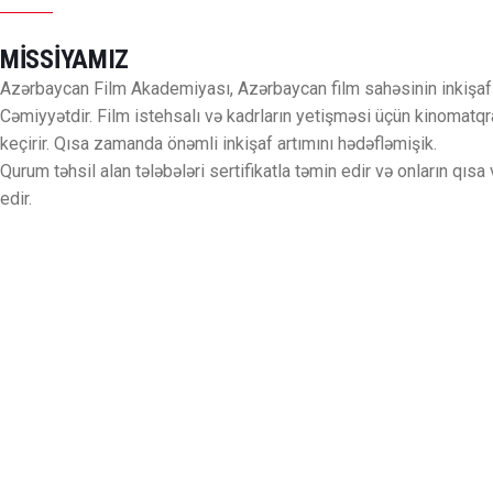
MİSSİYAMIZ
Azərbaycan Film Akademiyası, Azərbaycan film sahəsinin inkişaf
Cəmiyyətdir. Film istehsalı və kadrların yetişməsi üçün kinomatqra
keçirir. Qısa zamanda önəmli inkişaf artımını hədəfləmişik.
Qurum təhsil alan tələbələri sertifikatla təmin edir və onların qısa 
edir.