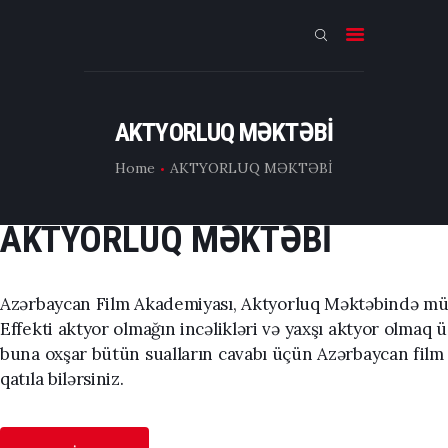
ƏSAS
TƏHSİL
AKTYORLUQ MƏKTƏBİ
E-CAST
Home
AKTYORLUQ MƏKTƏBİ
FLIX
AKTYORLUQ MƏKTƏBİ
İNFO
Azərbaycan Film Akademiyası, Aktyorluq Məktəbində müasi
KİNO VLOG
Effekti aktyor olmağın incəlikləri və yaxşı aktyor olmaq 
buna oxşar bütün sualların cavabı üçün Azərbaycan film
qatıla bilərsiniz.