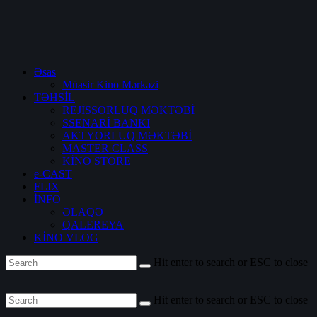
Əsas
Müasir Kino Mərkəzi
TƏHSİL
REJİSSORLUQ MƏKTƏBİ
SSENARİ BANKI
AKTYORLUQ MƏKTƏBİ
MASTER CLASS
KİNO STORE
e-CAST
FLIX
İNFO
ƏLAQƏ
QALEREYA
KİNO VLOG
Hit enter to search or ESC to close
Hit enter to search or ESC to close