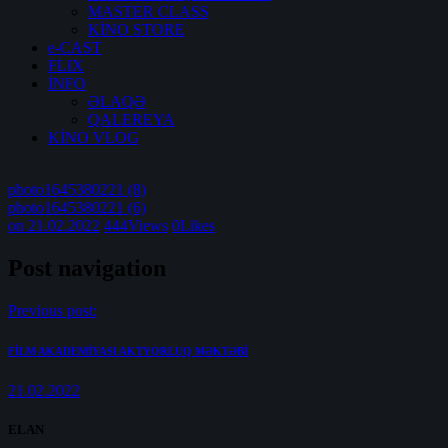
MASTER CLASS
KİNO STORE
e-CAST
FLIX
İNFO
ƏLAQƏ
QALEREYA
KİNO VLOG
photo1645380221 (8)
photo1645380221 (6)
on 21.02.2022
444
Views
0
Likes
Post navigation
Previous post:
FİLM AKADEMİYASI AKTYORLUQ MƏKTƏBİ
21.02.2022
ELAN