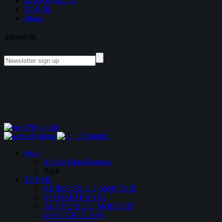
HAQQIMIZDA
TƏHSİL
Əlaqə
ABUNƏ OL
English
Azerbaijani
English
Əsas
Müasir Kino Mərkəzi
Back
TƏHSİL
REJİSSORLUQ MƏKTƏBİ
SSENARİ BANKI
AKTYORLUQ MƏKTƏBİ
MASTER CLASS