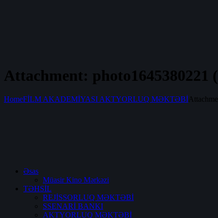
Attachment: photo1645380221 (
Home
FİLM AKADEMİYASI AKTYORLUQ MƏKTƏBİ
Attachme
Əsas
Müasir Kino Mərkəzi
TƏHSİL
REJİSSORLUQ MƏKTƏBİ
SSENARİ BANKI
AKTYORLUQ MƏKTƏBİ