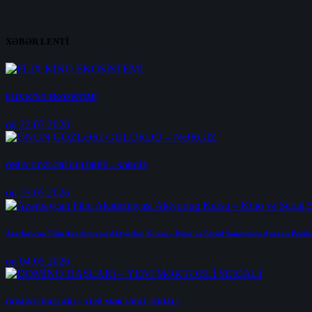
XƏBƏR LENTİ
FLIX KİNO EKOSİSTEMİ
on 22.07.2026
ONUN GÖZLƏRİ GÜLÜRDÜ – NƏRGİZ
on 23.05.2026
Azərbaycan Film Akademiyası Aktyorluq Kursu – Kino və Serial Sənayesinə Aparan Peşək
on 04.05.2026
DOMİNO DAŞLARI – YENİ MƏKTƏBLİ SERİALI