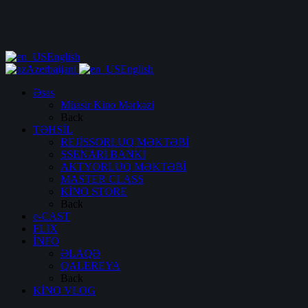
English
Azerbaijani
English
Əsas
Müasir Kino Mərkəzi
Back
TƏHSİL
REJİSSORLUQ MƏKTƏBİ
SSENARİ BANKI
AKTYORLUQ MƏKTƏBİ
MASTER CLASS
KİNO STORE
Back
e-CAST
FLIX
İNFO
ƏLAQƏ
QALEREYA
Back
KİNO VLOG