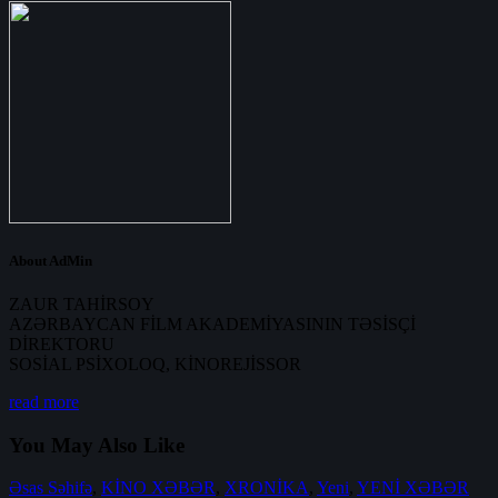
About AdMin
ZAUR TAHİRSOY
AZƏRBAYCAN FİLM AKADEMİYASININ TƏSİSÇİ
DİREKTORU
SOSİAL PSİXOLOQ, KİNOREJİSSOR
read more
You May Also Like
Əsas Səhifə
,
KİNO XƏBƏR
,
XRONİKA
,
Yeni
,
YENİ XƏBƏR