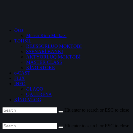
Əsas
Müasir Kino Mərkəzi
TƏHSİL
REJİSSORLUQ MƏKTƏBİ
SSENARİ BANKI
AKTYORLUQ MƏKTƏBİ
MASTER CLASS
KİNO STORE
e-CAST
FLIX
İNFO
ƏLAQƏ
QALEREYA
KİNO VLOG
Hit enter to search or ESC to close
Hit enter to search or ESC to close