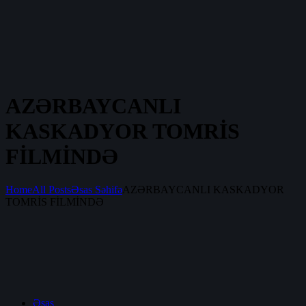
AZƏRBAYCANLI
KASKADYOR TOMRİS
FİLMİNDƏ
Home
All Posts
Əsas Səhifə
AZƏRBAYCANLI KASKADYOR
TOMRİS FİLMİNDƏ
Əsas