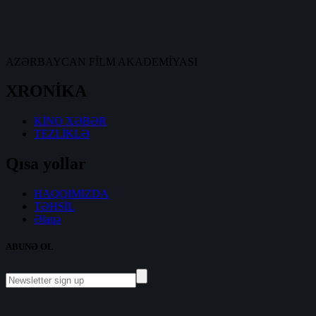
AZƏRBAYCAN FİLM AKADEMİYASI
XRONİKA
KİNO XƏBƏR
TEZLİKLƏ
Qısa yollar
HAQQIMIZDA
TƏHSİL
Əlaqə
ABUNƏ OL