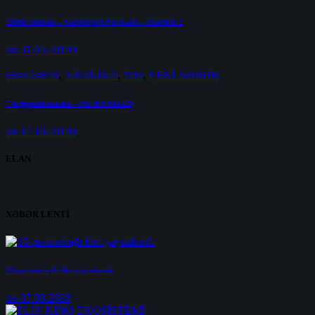
TİBBİ SERİAL – SAYRIŞAN İŞIQLAR – TEASER 2
on 31.05.2019
0
Əsas Səhifə
,
XRONİKA
,
Yeni
,
YENİ XƏBƏR
7 koğuştaki mucize – FİLM ANALİZİ
on 17.10.2019
0
ELAN
XƏBƏR LENTİ
10 qısametrajlı film yayımlandı
on 07.08.2026