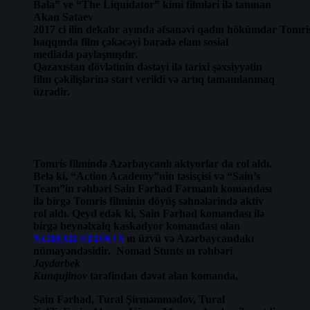
Bala” ve “The Liquidator” kimi filmləri ilə tanınan
Akan Sataev
2017 ci ilin dekabr ayında əfsanəvi qadın hökümdar Tomr
haqqında film çəkəcəyi barədə elanı sosial
mediada paylaşmışdır.
Qazaxıstan dövlətinin dəstəyi ilə tarixi şəxsiyyətin
film çəkilişlərinə start verildi və artıq tamamlanmaq
üzrədir.
Tomris filmində Azərbaycanlı aktyorlar da rol aldı.
Belə ki, “Action Academy”nin təsisçisi və “Sain’s
Team”in rəhbəri Sain Fərhad Fərmanlı komandası
ilə birgə Tomris filminin döyüş səhnələrində aktiv
rol aldı. Qeyd edək ki, Sain Fərhad komandası ilə
birgə beynəlxalq kaskadyor komandası olan
NOMAD STUNTS
ın üzvü və Azərbaycandakı
nümayəndəsidir. Nomad Stunts ın rəhbəri
Jaydarbek
Kunqujinov
tərəfindən dəvət alan komanda,
Sain Fərhad, Tural Şirməmmədov, Tural