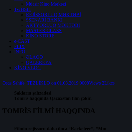
Müasir Kino Mərkəzi
TƏHSİL
REJİSSORLUQ MƏKTƏBİ
SSENARİ BANKI
AKTYORLUQ MƏKTƏBİ
MASTER CLASS
KİNO STORE
e-CAST
FLIX
İNFO
ƏLAQƏ
QALEREYA
KİNO VLOG
Əsas Səhifə
,
TEZLİKLƏ
on 01.03.2019
9008
Views
2
Likes
Sakların şahzadəsi
Tomris haqqında Qazaxstan film çəkir.
TOMRİS FİLMİ HAQQINDA
Filmin rejissoru daha öncə “Racketeer”, “Mın