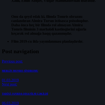
Xəlili, Emin Abışov, Vüqar Məmmədovdan ibarətdir.
Onu da qeyd edək ki, filmdə Tomris obrazını
canlandıran Almira Tursın ixtisasca psixoloqdur.
Daha öncə heç bir filmdə rol almayan Almira
Tomris filminin 3 mərhələli kastinqlərini uğurla
keçərək rol almağa haqq qazanmışdır.
Film 2019-cu ildə yayımlanması planlaşdırılır.
Post navigation
Previous post:
MERLİN MONRO SİNDROMU
01.03.2019
Next post:
TARİXİ JANRDA QISA FİLM ÇƏKİLDİ
06.03.2019