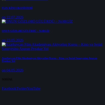
FLIX KİNO EKOSİSTEMİ
on 22.07.2026
ONUN GÖZLƏRİ GÜLÜRDÜ – NƏRGİZ
on 23.05.2026
Azərbaycan Film Akademiyası Aktyorluq Kursu – Kino və Serial Sənayesinə Aparan
Peşəkar Yol
on 04.05.2026
SOSİAL
Facebook
Twitter
YouTube