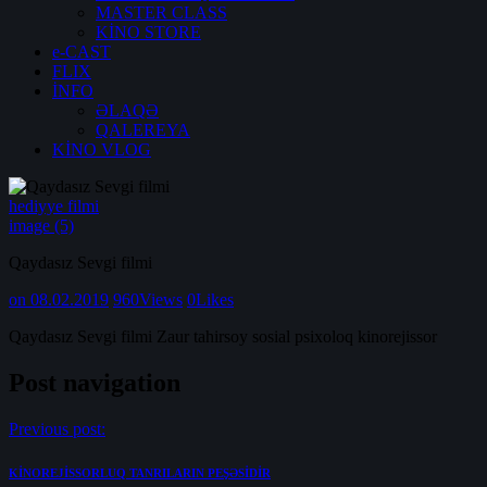
MASTER CLASS
KİNO STORE
e-CAST
FLIX
İNFO
ƏLAQƏ
QALEREYA
KİNO VLOG
hediyye filmi
image (5)
Qaydasız Sevgi filmi
on 08.02.2019
960
Views
0
Likes
Qaydasız Sevgi filmi Zaur tahirsoy sosial psixoloq kinorejissor
Post navigation
Previous post:
KİNOREJİSSORLUQ TANRILARIN PEŞƏSİDİR