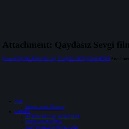
Attachment: Qaydasız Sevgi fil
Home
KİNOREJİSSORLUQ TANRILARIN PEŞƏSİDİR
Attachmen
Əsas
Müasir Kino Mərkəzi
TƏHSİL
REJİSSORLUQ MƏKTƏBİ
SSENARİ BANKI
AKTYORLUQ MƏKTƏBİ