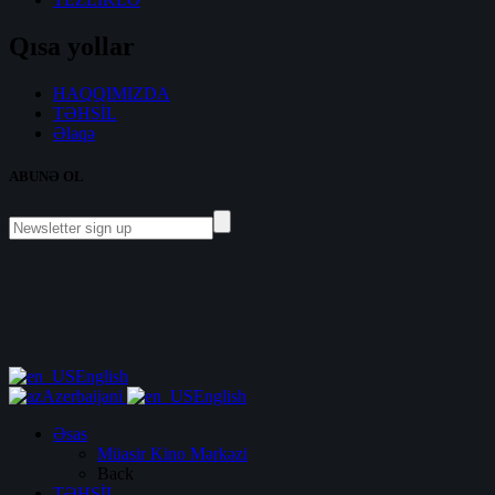
Qısa yollar
HAQQIMIZDA
TƏHSİL
Əlaqə
ABUNƏ OL
English
Azerbaijani
English
Əsas
Müasir Kino Mərkəzi
Back
TƏHSİL