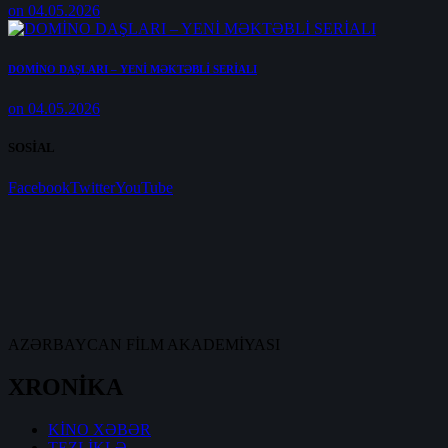
on 04.05.2026
DOMİNO DAŞLARI – YENİ MƏKTƏBLİ SERİALI
on 04.05.2026
SOSİAL
Facebook
Twitter
YouTube
AZƏRBAYCAN FİLM AKADEMİYASI
XRONİKA
KİNO XƏBƏR
TEZLİKLƏ