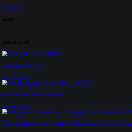
08.02.2019
ELAN
XƏBƏR LENTİ
FLIX KİNO EKOSİSTEMİ
on 22.07.2026
ONUN GÖZLƏRİ GÜLÜRDÜ – NƏRGİZ
on 23.05.2026
Azərbaycan Film Akademiyası Aktyorluq Kursu – Kino və Serial Sənayesinə Aparan Peşək