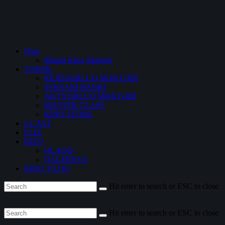
Əsas
Müasir Kino Mərkəzi
TƏHSİL
REJİSSORLUQ MƏKTƏBİ
SSENARİ BANKI
AKTYORLUQ MƏKTƏBİ
MASTER CLASS
KİNO STORE
e-CAST
FLIX
İNFO
ƏLAQƏ
QALEREYA
KİNO VLOG
Hit enter to search or ESC to close
Hit enter to search or ESC to close