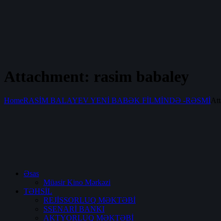
Attachment: rasim babaley
Home
RASİM BALAYEV YENİ BABƏK FİLMİNDƏ -RƏSMİ
Att
Əsas
Müasir Kino Mərkəzi
TƏHSİL
REJİSSORLUQ MƏKTƏBİ
SSENARİ BANKI
AKTYORLUQ MƏKTƏBİ