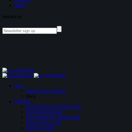
TƏHSİL
Əlaqə
ABUNƏ OL
English
Azerbaijani
English
Əsas
Müasir Kino Mərkəzi
Back
TƏHSİL
REJİSSORLUQ MƏKTƏBİ
SSENARİ BANKI
AKTYORLUQ MƏKTƏBİ
MASTER CLASS
KİNO STORE