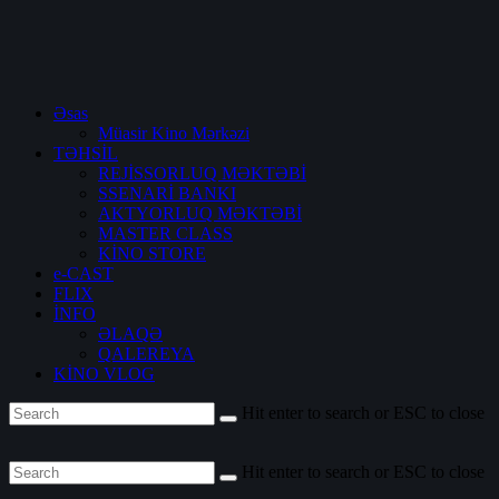
Əsas
Müasir Kino Mərkəzi
TƏHSİL
REJİSSORLUQ MƏKTƏBİ
SSENARİ BANKI
AKTYORLUQ MƏKTƏBİ
MASTER CLASS
KİNO STORE
e-CAST
FLIX
İNFO
ƏLAQƏ
QALEREYA
KİNO VLOG
Hit enter to search or ESC to close
Hit enter to search or ESC to close