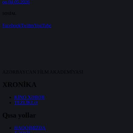
on 04.05.2026
SOSİAL
Facebook
Twitter
YouTube
AZƏRBAYCAN FİLM AKADEMİYASI
XRONİKA
KİNO XƏBƏR
TEZLİKLƏ
Qısa yollar
HAQQIMIZDA