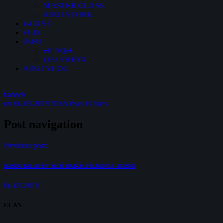
MASTER CLASS
KİNO STORE
e-CAST
FLIX
İNFO
ƏLAQƏ
QALEREYA
KİNO VLOG
babaek
on 06.03.2019
976
Views
0
Likes
Post navigation
Previous post:
RASİM BALAYEV YENİ BABƏK FİLMİNDƏ -RƏSMİ
06.03.2019
ELAN