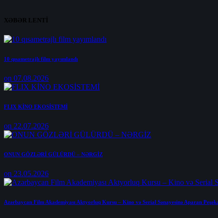
XƏBƏR LENTİ
10 qısametrajlı film yayımlandı
on 07.08.2026
FLIX KİNO EKOSİSTEMİ
on 22.07.2026
ONUN GÖZLƏRİ GÜLÜRDÜ – NƏRGİZ
on 23.05.2026
Azərbaycan Film Akademiyası Aktyorluq Kursu – Kino və Serial Sənayesinə Aparan Peşək