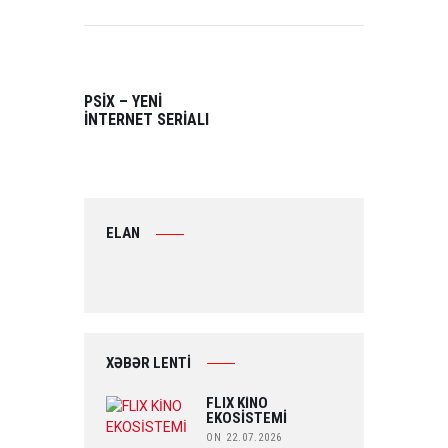
POST
NAVIGATION
PREVIOUS
POST:
PSİX – YENİ
İNTERNET SERİALI
ELAN
XƏBƏR LENTİ
FLIX KİNO
EKOSİSTEMİ
ON 22.07.2026