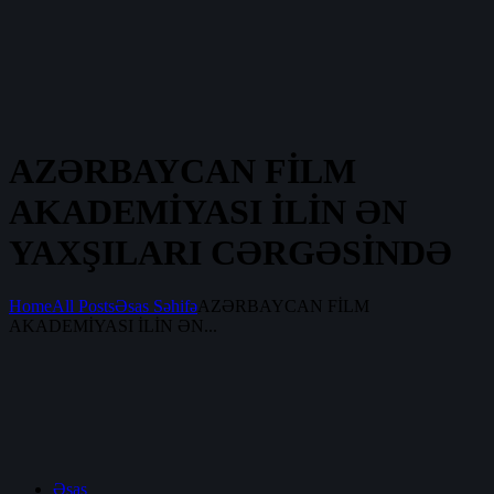
AZƏRBAYCAN FİLM
AKADEMİYASI İLİN ƏN
YAXŞILARI CƏRGƏSİNDƏ
Home
All Posts
Əsas Səhifə
AZƏRBAYCAN FİLM
AKADEMİYASI İLİN ƏN...
Əsas