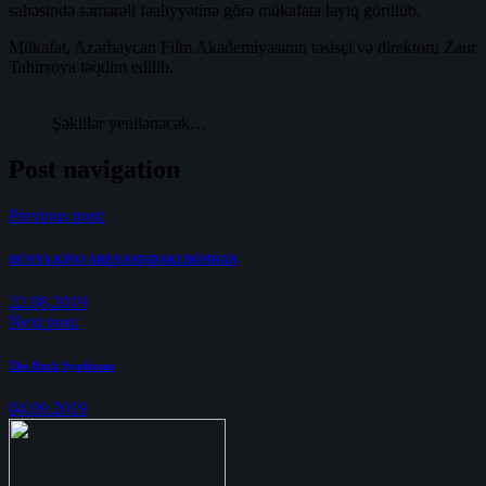
sahəsində səmərəli fəaliyyətinə görə mükafata layiq görülüb.
Mükafat, Azərbaycan Film Akademiyasının təsisçi və direktoru Zaur
Tahirsoya təqdim edilib.
Şəkillər yenilənəcək…
Post navigation
Previous post:
DÜNYA KİNO ARENASINDAKI BÖHRAN
22.08.2019
Next post:
The Duck Syndrome
04.09.2019