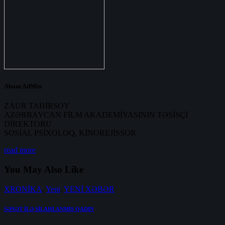
About AdMin
ZAUR TAHİRSOY
AZƏRBAYCAN FİLM AKADEMİYASININ TƏSİSÇİ
DİREKTORU
SOSİAL PSİXOLOQ, KİNOREJİSSOR
read more
You May Also Like
XRONİKA
,
Yeni
,
YENİ XƏBƏR
SƏNƏT İLƏ SİLAHLANMIŞ QADIN