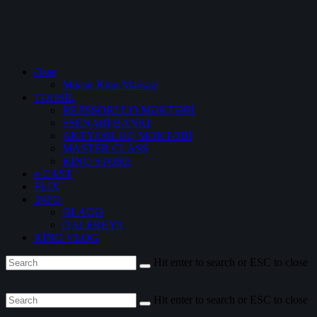
Əsas
Müasir Kino Mərkəzi
TƏHSİL
REJİSSORLUQ MƏKTƏBİ
SSENARİ BANKI
AKTYORLUQ MƏKTƏBİ
MASTER CLASS
KİNO STORE
e-CAST
FLIX
İNFO
ƏLAQƏ
QALEREYA
KİNO VLOG
Hit enter to search or ESC to close
Hit enter to search or ESC to close