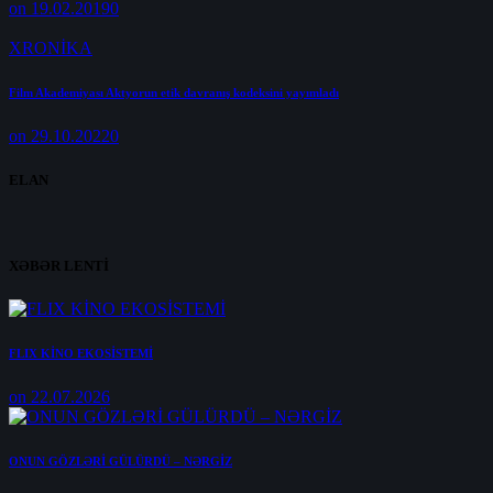
on 19.02.2019
0
XRONİKA
Film Akademiyası Aktyorun etik davranış kodeksini yayımladı
on 29.10.2022
0
ELAN
XƏBƏR LENTİ
FLIX KİNO EKOSİSTEMİ
on 22.07.2026
ONUN GÖZLƏRİ GÜLÜRDÜ – NƏRGİZ