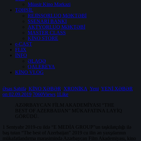
Müasir Kino Mərkəzi
TƏHSİL
REJİSSORLUQ MƏKTƏBİ
SSENARİ BANKI
AKTYORLUQ MƏKTƏBİ
MASTER CLASS
KİNO STORE
e-CAST
FLIX
İNFO
ƏLAQƏ
QALEREYA
KİNO VLOG
Əsas Səhifə
,
KİNO XƏBƏR
,
XRONİKA
,
Yeni
,
YENİ XƏBƏR
on 02.09.2019
7060
Views
1
Like
AZƏRBAYCAN FİLM AKADEMİYASI “THE
BEST OF AZERBAIJAN” MÜKAFATINA LAYİQ
GÖRÜDÜ.
1 Sentyabr 2019-cu ildə “E MEDİA GROUP”un təşkilatçılığı ilə
baş tutan “The best of Azerbaijan” 2019 cu ilin ən yaxşılarının
mükafatlandırma mərasimində Azərbaycan Film Akademiyası, kino