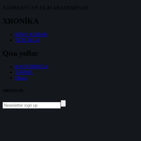
AZƏRBAYCAN FİLM AKADEMİYASI
XRONİKA
KİNO XƏBƏR
TEZLİKLƏ
Qısa yollar
HAQQIMIZDA
TƏHSİL
Əlaqə
ABUNƏ OL