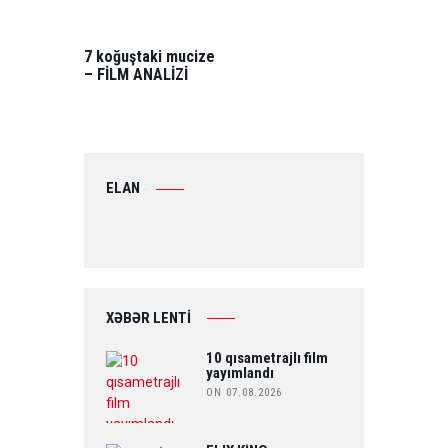
NAVIGATION
PREVIOUS
POST:
7 koğuştaki mucize
– FİLM ANALİZİ
ELAN
XƏBƏR LENTİ
10 qısametrajlı film
yayımlandı
ON 07.08.2026