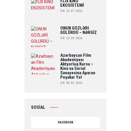
FLIX KİNO
EKOSİSTEMİ
ON 22.07.2026
ONUN GÖZLƏRİ
GÜLÜRDÜ – NƏRGİZ
ON 23.05.2026
Azərbaycan Film
Akademiyası
Aktyorluq Kursu –
Kino və Serial
Sənayesinə Aparan
Peşəkar Yol
ON 04.05.2026
SOSİAL
FACEBOOK