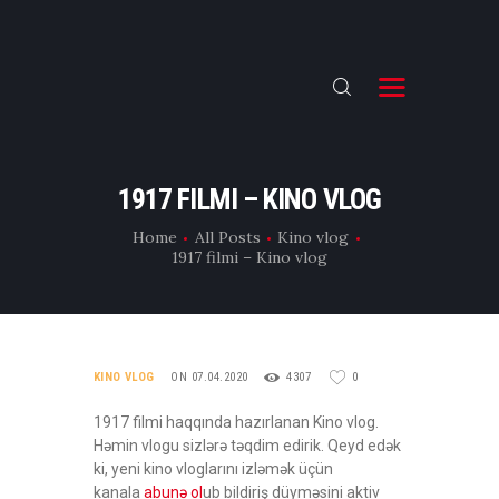
K
I
N
O
V
ƏSAS
L
O
TƏHSİL
1917 FILMI – KINO VLOG
G
E-CAST
,
Home
All Posts
Kino vlog
Y
1917 filmi – Kino vlog
FLIX
E
N
İNFO
I
F
KİNO VLOG
I
KINO VLOG
ON 07.04.2020
4307
0
L
M
1917 filmi haqqında hazırlanan Kino vlog.
L
Həmin vlogu sizlərə təqdim edirik. Qeyd edək
E
ki, yeni kino vloglarını izləmək üçün
R
kanala
abunə ol
ub bildiriş düyməsini aktiv