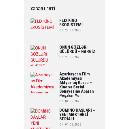
XƏBƏR LENTİ
FLIX KİNO
EKOSİSTEMİ
ON 22.07.2026
ONUN GÖZLƏRİ
GÜLÜRDÜ – NƏRGİZ
ON 23.05.2026
Azərbaycan Film
Akademiyası
Aktyorluq Kursu –
Kino və Serial
Sənayesinə Aparan
Peşəkar Yol
ON 04.05.2026
DOMİNO DAŞLARI –
YENİ MƏKTƏBLİ
SERİALI
ON 04.05.2026