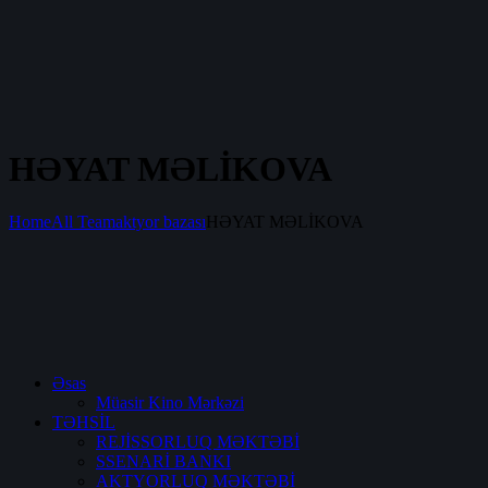
HƏYAT MƏLİKOVA
Home
All Team
aktyor bazası
HƏYAT MƏLİKOVA
Əsas
Müasir Kino Mərkəzi
TƏHSİL
REJİSSORLUQ MƏKTƏBİ
SSENARİ BANKI
AKTYORLUQ MƏKTƏBİ