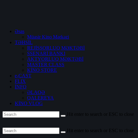
Əsas
Müasir Kino Mərkəzi
TƏHSİL
REJİSSORLUQ MƏKTƏBİ
SSENARİ BANKI
AKTYORLUQ MƏKTƏBİ
MASTER CLASS
KİNO STORE
e-CAST
FLIX
İNFO
ƏLAQƏ
QALEREYA
KİNO VLOG
Hit enter to search or ESC to close
Hit enter to search or ESC to close