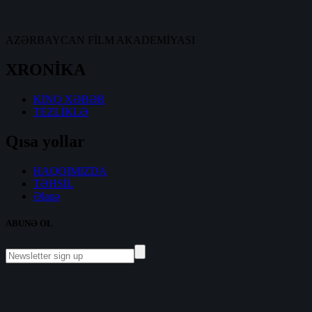
AZƏRBAYCAN FİLM AKADEMİYASI
XRONİKA
KİNO XƏBƏR
TEZLİKLƏ
Qısa yollar
HAQQIMIZDA
TƏHSİL
Əlaqə
ABUNƏ OL