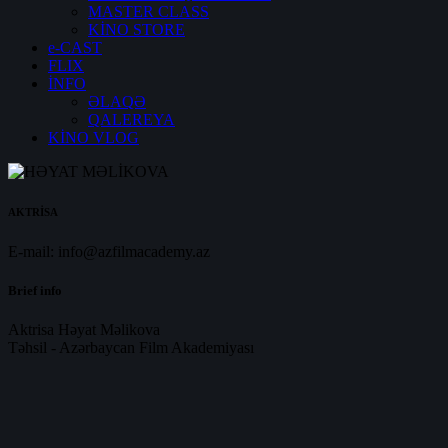
MASTER CLASS
KİNO STORE
e-CAST
FLIX
İNFO
ƏLAQƏ
QALEREYA
KİNO VLOG
AKTRİSA
E-mail:
info@azfilmacademy.az
Brief info
Aktrisa Həyat Məlikova
Təhsil - Azərbaycan Film Akademiyası