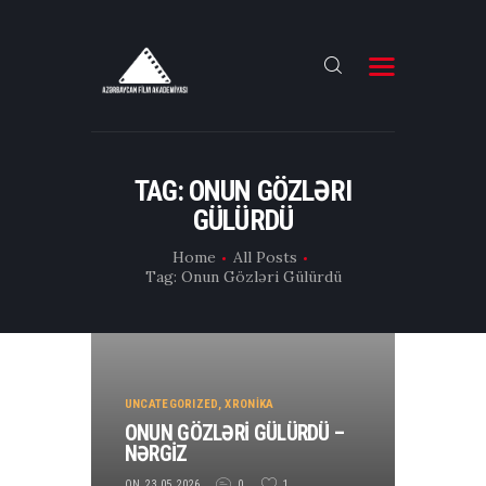
ƏSAS
TAG: ONUN GÖZLƏRI
TƏHSİL
GÜLÜRDÜ
E-CAST
Home
All Posts
FLIX
Tag: Onun Gözləri Gülürdü
İNFO
KİNO VLOG
UNCATEGORIZED
,
XRONİKA
ONUN GÖZLƏRİ GÜLÜRDÜ –
NƏRGİZ
ON 23.05.2026
0
1