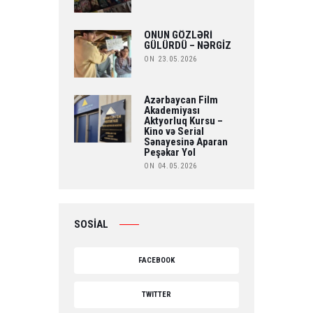
ONUN GÖZLƏRİ
GÜLÜRDÜ – NƏRGİZ
ON 23.05.2026
Azərbaycan Film
Akademiyası
Aktyorluq Kursu –
Kino və Serial
Sənayesinə Aparan
Peşəkar Yol
ON 04.05.2026
SOSİAL
FACEBOOK
TWITTER