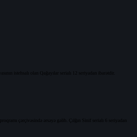
tehsalı olan Qağayılar serialı 12 seriyadan ibarətdir.
oqramı çərçivəsində ərsəyə gəlib. Çılğın Sinif serialı 6 seriyadan