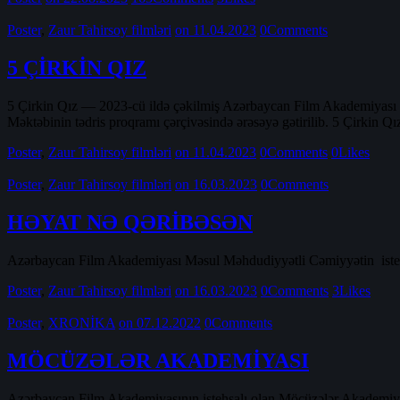
Poster
,
Zaur Tahirsoy filmləri
on 11.04.2023
0
Comments
5 ÇİRKİN QIZ
5 Çirkin Qız — 2023-cü ildə çəkilmiş Azərbaycan Film Akademiyası f
Məktəbinin tədris proqramı çərçivəsində ərəsəyə gətirilib. 5 Çirkin Qı
Poster
,
Zaur Tahirsoy filmləri
on 11.04.2023
0
Comments
0
Likes
Poster
,
Zaur Tahirsoy filmləri
on 16.03.2023
0
Comments
HƏYAT NƏ QƏRİBƏSƏN
Azərbaycan Film Akademiyası Məsul Məhdudiyyətli Cəmiyyətin istehs
Poster
,
Zaur Tahirsoy filmləri
on 16.03.2023
0
Comments
3
Likes
Poster
,
XRONİKA
on 07.12.2022
0
Comments
MÖCÜZƏLƏR AKADEMİYASI
Azərbaycan Film Akademiyasının istehsalı olan Möcüzələr Akademiya