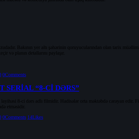
adır. Bakının yer altı şəhərinin qoruyucularından olan tarix müəllimi 
eçir və planın detallarını paylaşır.
0
0
Comments
SERİAL “8-Cİ DƏRS”
layihəsi 8-ci dərs adlı filmidir. Hadisələr orta məktəbdə cərəyan edir.
adə etməsidir.
0
0
Comments
14
Likes