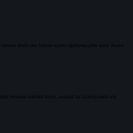
rusların əlində olan bakının açarını oğurlamaq planı qurur. Bunun
 Filmin mövzusu məktəbli həyatı, məqsədi isə Azərbaycanda orta