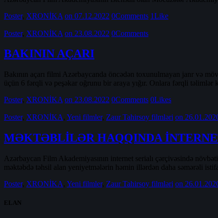
Poster
,
XRONİKA
on 07.12.2022
0
Comments
1
Like
Poster
,
XRONİKA
on 23.08.2022
0
Comments
BAKININ AÇARI
Bakının açarı filmi Azərbaycanda öncədən toxunulmayan janr və mövzud
üçün 6 fərqli və peşəkar oğrunu bir araya yığır. Onlara fərqli təlimlər k
Poster
,
XRONİKA
on 23.08.2022
0
Comments
0
Likes
Poster
,
XRONİKA
,
Yeni filmler
,
Zaur Tahirsoy filmləri
on 26.01.202
MƏKTƏBLİLƏR HAQQINDA İNTERNET 
Azərbaycan Film Akademiyasının internet serialı çərçivəsində növbəti 
məktəbdə təhsil alan yeniyetmələrin həmin illərdən daha səmərəli istif
Poster
,
XRONİKA
,
Yeni filmler
,
Zaur Tahirsoy filmləri
on 26.01.202
ELAN