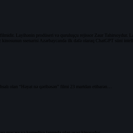
ilmidir. Layihənin prodüseri və quruluşçu rejissor Zaur Tahirsoydur
z kinosunun ssenarisi Azərbaycanda ilk dəfə olaraq ChatGPT süni intelle
alı olan “Həyat nə qəribəsən” filmi 23 martdan etibarən…
sı macəra və komediya janrında olan uşaq kinosudur.