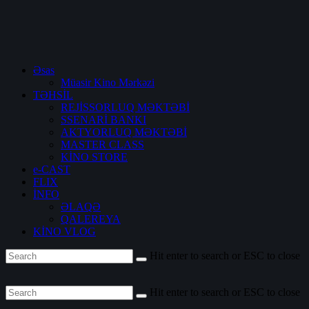
Əsas
Müasir Kino Mərkəzi
TƏHSİL
REJİSSORLUQ MƏKTƏBİ
SSENARİ BANKI
AKTYORLUQ MƏKTƏBİ
MASTER CLASS
KİNO STORE
e-CAST
FLIX
İNFO
ƏLAQƏ
QALEREYA
KİNO VLOG
Hit enter to search or ESC to close
Hit enter to search or ESC to close