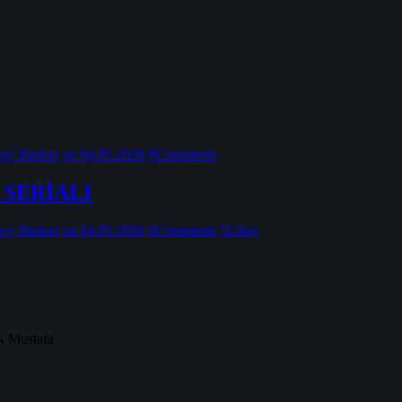
oy filmləri
on 04.05.2026
0
Comments
 SERİALI
oy filmləri
on 04.05.2026
0
Comments
5
Likes
ək Mustafa