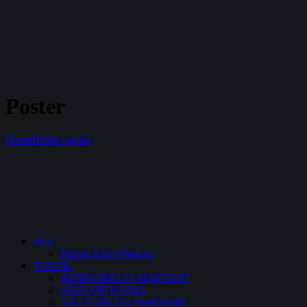
Poster
Home
Bütün yazılar
Əsas
Müasir Kino Mərkəzi
TƏHSİL
REJİSSORLUQ MƏKTƏBİ
SSENARİ BANKI
AKTYORLUQ MƏKTƏBİ