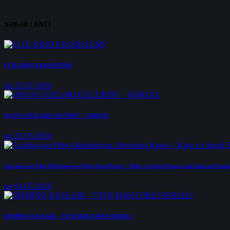
XƏBƏR LENTİ
FLIX KİNO EKOSİSTEMİ
on 22.07.2026
ONUN GÖZLƏRİ GÜLÜRDÜ – NƏRGİZ
on 23.05.2026
Azərbaycan Film Akademiyası Aktyorluq Kursu – Kino və Serial Sənayesinə Aparan Peşək
on 04.05.2026
DOMİNO DAŞLARI – YENİ MƏKTƏBLİ SERİALI