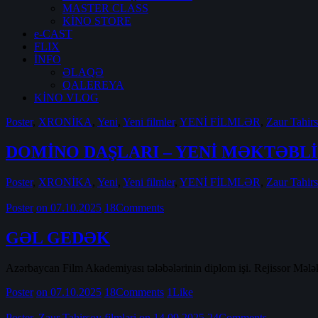
MASTER CLASS
KİNO STORE
e-CAST
FLIX
İNFO
ƏLAQƏ
QALEREYA
KİNO VLOG
Poster
,
XRONİKA
,
Yeni
,
Yeni filmler
,
YENİ FİLMLƏR
,
Zaur Tahirs
DOMİNO DAŞLARI – YENİ MƏKTƏBLİ
Poster
,
XRONİKA
,
Yeni
,
Yeni filmler
,
YENİ FİLMLƏR
,
Zaur Tahirs
Poster
on 07.10.2025
18
Comments
GƏL GEDƏK
Azərbaycan Film Akademiyası tələbələrinin diplom işi. Rejissor Məl
Poster
on 07.10.2025
18
Comments
1
Like
Poster
,
Zaur Tahirsoy filmləri
on 14.09.2025
24
Comments