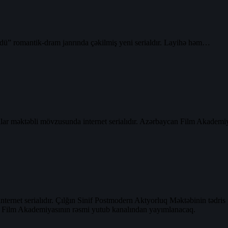
ü” romantik-dram janrında çəkilmiş yeni serialdır. Layihə həm…
övzusunda internet serialıdır. Azərbaycan Film Akademiyasının is
net serialıdır. Çılğın Sinif Postmodern Aktyorluq Məktəbinin tədris pr
an Film Akademiyasının rəsmi yutub kanalından yayımlanacaq.