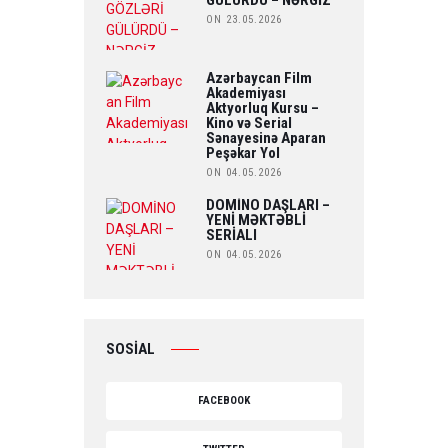
GÜLÜRDÜ – NƏRGİZ
ON 23.05.2026
Azərbaycan Film
Akademiyası
Aktyorluq Kursu –
Kino və Serial
Sənayesinə Aparan
Peşəkar Yol
ON 04.05.2026
DOMİNO DAŞLARI –
YENİ MƏKTƏBLİ
SERİALI
ON 04.05.2026
SOSİAL
FACEBOOK