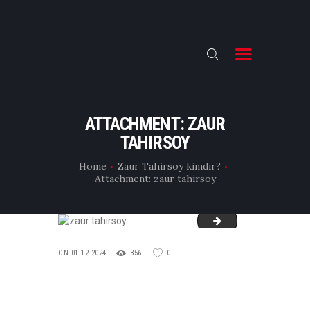
ƏSAS
TƏHSİL
ATTACHMENT: ZAUR
TAHIRSOY
E-CAST
Home
Zaur Tahirsoy kimdir?
FLIX
Attachment: zaur tahirsoy
İNFO
KİNO VLOG
6
ON 01.12.2024
356
0
POST
NAVIGATION