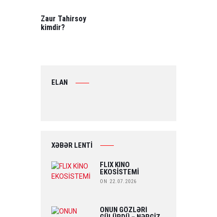
PREVIOUS
POST:
Zaur Tahirsoy
kimdir?
ELAN
XƏBƏR LENTİ
FLIX KİNO
EKOSİSTEMİ
ON 22.07.2026
ONUN GÖZLƏRİ