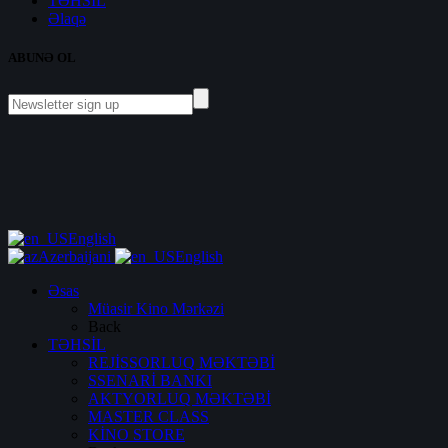
TƏHSİL
Əlaqə
ABUNƏ OL
English
Azerbaijani
English
Əsas
Müasir Kino Mərkəzi
Back
TƏHSİL
REJİSSORLUQ MƏKTƏBİ
SSENARİ BANKI
AKTYORLUQ MƏKTƏBİ
MASTER CLASS
KİNO STORE