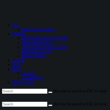
Əsas
Müasir Kino Mərkəzi
TƏHSİL
REJİSSORLUQ MƏKTƏBİ
SSENARİ BANKI
AKTYORLUQ MƏKTƏBİ
MASTER CLASS
KİNO STORE
e-CAST
FLIX
İNFO
ƏLAQƏ
QALEREYA
KİNO VLOG
Hit enter to search or ESC to close
Hit enter to search or ESC to close