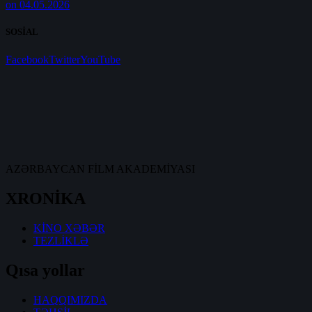
on 04.05.2026
SOSİAL
Facebook
Twitter
YouTube
AZƏRBAYCAN FİLM AKADEMİYASI
XRONİKA
KİNO XƏBƏR
TEZLİKLƏ
Qısa yollar
HAQQIMIZDA