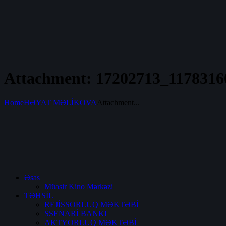
Attachment: 17202713_117831
Home
HƏYAT MƏLİKOVA
Attachment...
Əsas
Müasir Kino Mərkəzi
TƏHSİL
REJİSSORLUQ MƏKTƏBİ
SSENARİ BANKI
AKTYORLUQ MƏKTƏBİ