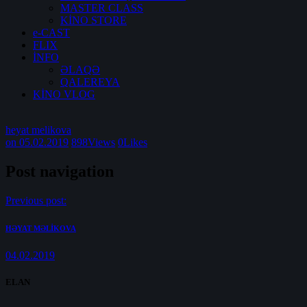
MASTER CLASS
KİNO STORE
e-CAST
FLIX
İNFO
ƏLAQƏ
QALEREYA
KİNO VLOG
heyat melikova
on 05.02.2019
898
Views
0
Likes
Post navigation
Previous post:
HƏYAT MƏLİKOVA
04.02.2019
ELAN