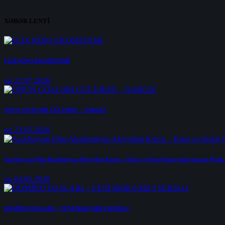
XƏBƏR LENTİ
FLIX KİNO EKOSİSTEMİ
on 22.07.2026
ONUN GÖZLƏRİ GÜLÜRDÜ – NƏRGİZ
on 23.05.2026
Azərbaycan Film Akademiyası Aktyorluq Kursu – Kino və Serial Sənayesinə Aparan Peşək
on 04.05.2026
DOMİNO DAŞLARI – YENİ MƏKTƏBLİ SERİALI