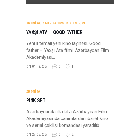
XRONİKA
,
ZAUR TAHIRSOY FILMLƏRI
YAXŞI ATA – GOOD FATHER
Yeni il temalı yeni kino layihəsi. Good
father – Yaxşı Ata filmi. Azərbaycan Film
Akademiyası…
ON 04.12.2024
0
1
XRONİKA
PINK SET
Azərbaycanda ilk dəfə Azərbaycan Film
Akademiyasında xanımlardan ibarət kino
və serial çəkilişi komandası yaradılıb.
ON 27.06.2024
0
2