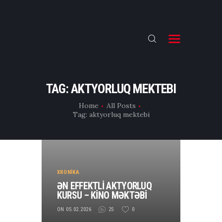
ƏSAS
TƏHSİL
TAG: AKTYORLUQ MEKTEBI
E-CAST
Home
All Posts
Tag: aktyorluq mektebi
FLIX
İNFO
KİNO VLOG
XRONİKA
ƏN EFFEKTLİ AKTYORLUQ
KURSU – KİNO MƏKTƏBİ
ON 05.02.2026
25
0