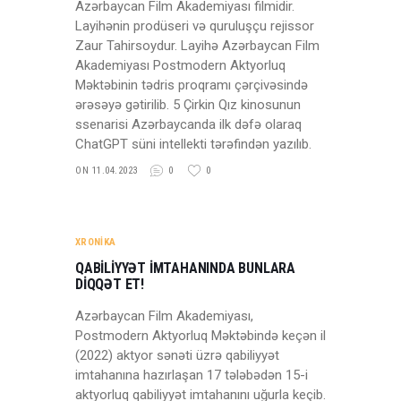
Azərbaycan Film Akademiyası filmidir.
Layihənin prodüseri və quruluşçu rejissor
Zaur Tahirsoydur. Layihə Azərbaycan Film
Akademiyası Postmodern Aktyorluq
Məktəbinin tədris proqramı çərçivəsində
ərəsəyə gətirilib. 5 Çirkin Qız kinosunun
ssenarisi Azərbaycanda ilk dəfə olaraq
ChatGPT süni intellekti tərəfindən yazılıb.
ON 11.04.2023
0
0
XRONİKA
QABİLİYYƏT İMTAHANINDA BUNLARA
DİQQƏT ET!
Azərbaycan Film Akademiyası,
Postmodern Aktyorluq Məktəbində keçən il
(2022) aktyor sənəti üzrə qabiliyyət
imtahanına hazırlaşan 17 tələbədən 15-i
aktyorluq qabiliyyət imtahanını uğurla keçib.