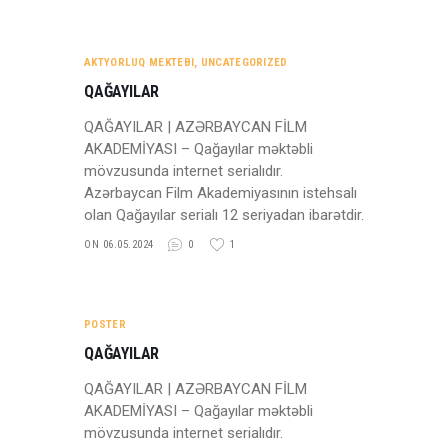
AKTYORLUQ MEKTEBI
,
UNCATEGORIZED
QAĞAYILAR
QAĞAYILAR | AZƏRBAYCAN FİLM
AKADEMİYASI – Qağayılar məktəbli
mövzusunda internet serialıdır.
Azərbaycan Film Akademiyasının istehsalı
olan Qağayılar serialı 12 seriyadan ibarətdir.
ON 06.05.2024
0
1
POSTER
QAĞAYILAR
QAĞAYILAR | AZƏRBAYCAN FİLM
AKADEMİYASI – Qağayılar məktəbli
mövzusunda internet serialıdır.