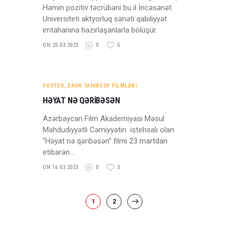
Həmin pozitiv təcrübəni bu il İncəsənət
Universiteti aktyorluq sənəti qabiliyyət
imtahanına hazırlaşanlarla bölüşür.
ON 25.03.2023
0
5
POSTER
,
ZAUR TAHIRSOY FILMLƏRI
HƏYAT NƏ QƏRİBƏSƏN
Azərbaycan Film Akademiyası Məsul
Məhdudiyyətli Cəmiyyətin istehsalı olan
“Həyat nə qəribəsən” filmi 23 martdan
etibarən…
ON 16.03.2023
0
3
POSTS
PAGE
1
PAGE
2
>
PAGINATION