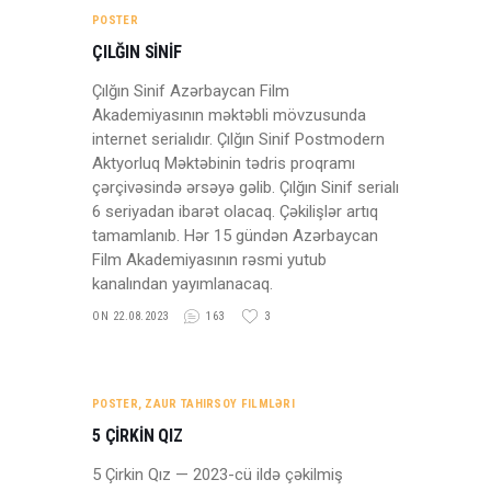
POSTER
ÇILĞIN SİNİF
Çılğın Sinif Azərbaycan Film
Akademiyasının məktəbli mövzusunda
internet serialıdır. Çılğın Sinif Postmodern
Aktyorluq Məktəbinin tədris proqramı
çərçivəsində ərsəyə gəlib. Çılğın Sinif serialı
6 seriyadan ibarət olacaq. Çəkilişlər artıq
tamamlanıb. Hər 15 gündən Azərbaycan
Film Akademiyasının rəsmi yutub
kanalından yayımlanacaq.
ON 22.08.2023
163
3
POSTER
,
ZAUR TAHIRSOY FILMLƏRI
5 ÇİRKİN QIZ
5 Çirkin Qız — 2023-cü ildə çəkilmiş