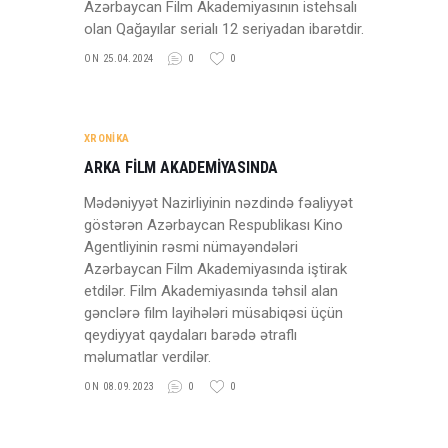
Azərbaycan Film Akademiyasının istehsalı
olan Qağayılar serialı 12 seriyadan ibarətdir.
ON 25.04.2024
0
0
XRONİKA
ARKA FİLM AKADEMİYASINDA
Mədəniyyət Nazirliyinin nəzdində fəaliyyət
göstərən Azərbaycan Respublikası Kino
Agentliyinin rəsmi nümayəndələri
Azərbaycan Film Akademiyasında iştirak
etdilər. Film Akademiyasında təhsil alan
gənclərə film layihələri müsabiqəsi üçün
qeydiyyat qaydaları barədə ətraflı
məlumatlar verdilər.
ON 08.09.2023
0
0