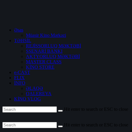
Əsas
Müasir Kino Mərkəzi
TƏHSİL
REJİSSORLUQ MƏKTƏBİ
SSENARİ BANKI
AKTYORLUQ MƏKTƏBİ
MASTER CLASS
KİNO STORE
e-CAST
FLIX
İNFO
ƏLAQƏ
QALEREYA
KİNO VLOG
Hit enter to search or ESC to close
Hit enter to search or ESC to close