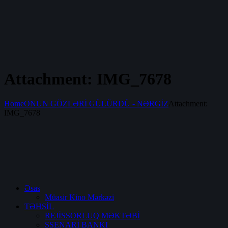
Attachment: IMG_7678
Home
ONUN GÖZLƏRİ GÜLÜRDÜ - NƏRGİZ
Attachment:
IMG_7678
Əsas
Müasir Kino Mərkəzi
TƏHSİL
REJİSSORLUQ MƏKTƏBİ
SSENARİ BANKI