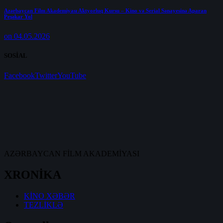
Azərbaycan Film Akademiyası Aktyorluq Kursu – Kino və Serial Sənayesinə Aparan
Peşəkar Yol
on 04.05.2026
SOSİAL
Facebook
Twitter
YouTube
AZƏRBAYCAN FİLM AKADEMİYASI
XRONİKA
KİNO XƏBƏR
TEZLİKLƏ