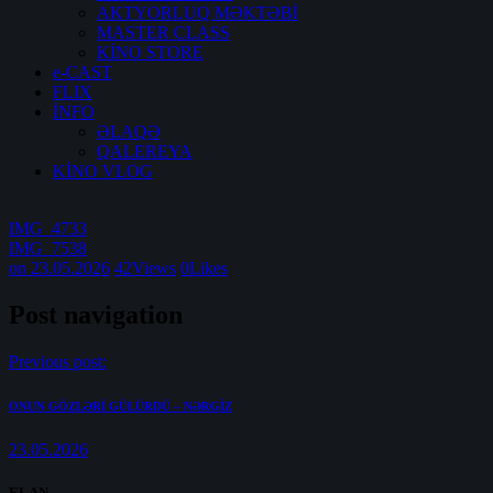
AKTYORLUQ MƏKTƏBİ
MASTER CLASS
KİNO STORE
e-CAST
FLIX
İNFO
ƏLAQƏ
QALEREYA
KİNO VLOG
IMG_4733
IMG_7538
on 23.05.2026
42
Views
0
Likes
Post navigation
Previous post:
ONUN GÖZLƏRİ GÜLÜRDÜ – NƏRGİZ
23.05.2026
ELAN