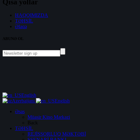
Qısa yollar
HAQQIMIZDA
TƏHSİL
Əlaqə
ABUNƏ OL
English
Azerbaijani
English
Əsas
Müasir Kino Mərkəzi
Back
TƏHSİL
REJİSSORLUQ MƏKTƏBİ
SSENARİ BANKI