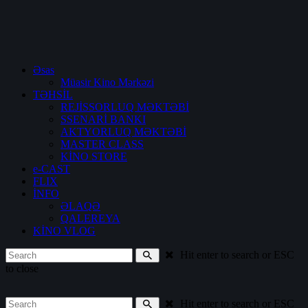
Əsas
Müasir Kino Mərkəzi
TƏHSİL
REJİSSORLUQ MƏKTƏBİ
SSENARİ BANKI
AKTYORLUQ MƏKTƏBİ
MASTER CLASS
KİNO STORE
e-CAST
FLIX
İNFO
ƏLAQƏ
QALEREYA
KİNO VLOG
Hit enter to search or ESC
to close
Hit enter to search or ESC