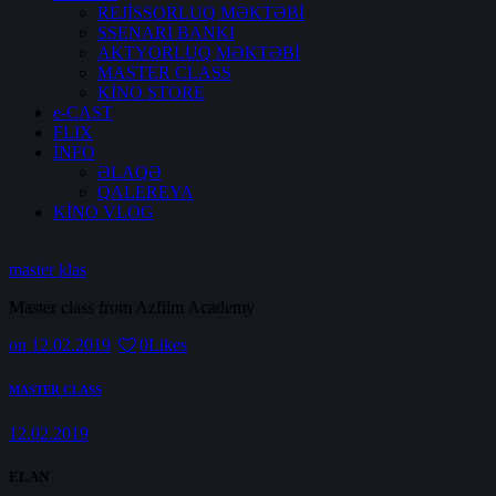
REJİSSORLUQ MƏKTƏBİ
SSENARİ BANKI
AKTYORLUQ MƏKTƏBİ
MASTER CLASS
KİNO STORE
e-CAST
FLIX
İNFO
ƏLAQƏ
QALEREYA
KİNO VLOG
master klas
Master class from Azfilm Academy
on 12.02.2019
0
Likes
Post
Previous
MASTER CLASS
post:
navigation
12.02.2019
ELAN