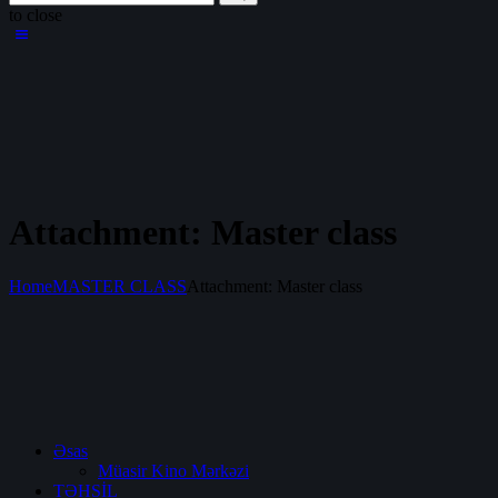
to close
Attachment: Master class
Home
MASTER CLASS
Attachment: Master class
Əsas
Müasir Kino Mərkəzi
TƏHSİL