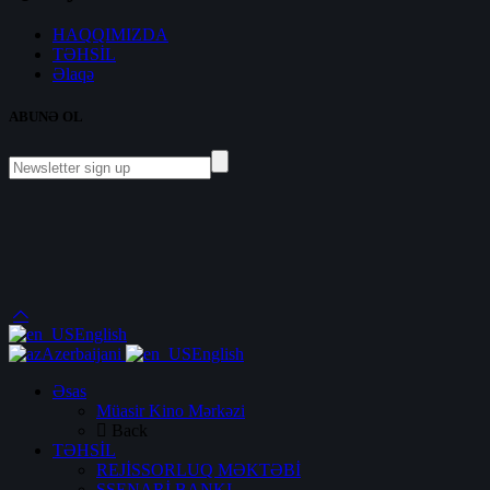
HAQQIMIZDA
TƏHSİL
Əlaqə
ABUNƏ OL
English
Azerbaijani
English
Əsas
Müasir Kino Mərkəzi
Back
TƏHSİL
REJİSSORLUQ MƏKTƏBİ
SSENARİ BANKI