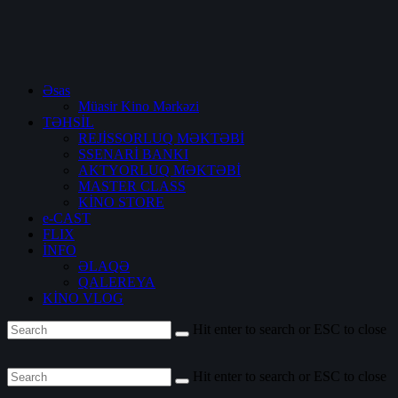
Əsas
Müasir Kino Mərkəzi
TƏHSİL
REJİSSORLUQ MƏKTƏBİ
SSENARİ BANKI
AKTYORLUQ MƏKTƏBİ
MASTER CLASS
KİNO STORE
e-CAST
FLIX
İNFO
ƏLAQƏ
QALEREYA
KİNO VLOG
Hit enter to search or ESC to close
Hit enter to search or ESC to close