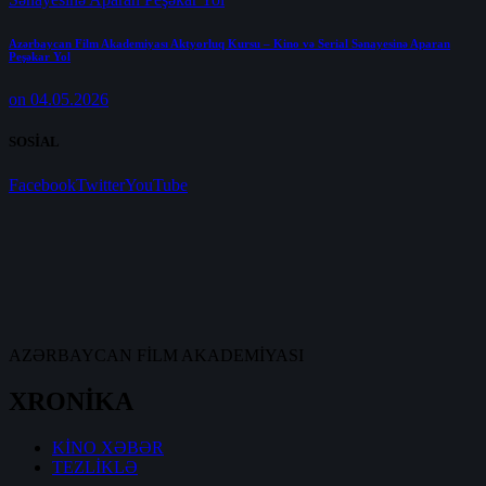
Azərbaycan Film Akademiyası Aktyorluq Kursu – Kino və Serial Sənayesinə Aparan
Peşəkar Yol
on 04.05.2026
SOSİAL
Facebook
Twitter
YouTube
AZƏRBAYCAN FİLM AKADEMİYASI
XRONİKA
KİNO XƏBƏR
TEZLİKLƏ