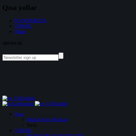
Qısa yollar
HAQQIMIZDA
TƏHSİL
Əlaqə
ABUNƏ OL
English
Azerbaijani
English
Əsas
Müasir Kino Mərkəzi
Back
TƏHSİL
REJİSSORLUQ MƏKTƏBİ