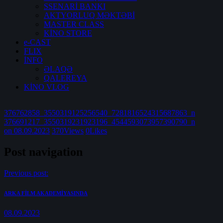
SSENARİ BANKI
AKTYORLUQ MƏKTƏBİ
MASTER CLASS
KİNO STORE
e-CAST
FLIX
İNFO
ƏLAQƏ
QALEREYA
KİNO VLOG
376762858_3550319125256540_7281816524315687863_n
376691217_3550319231923196_4544593073957390790_n
on 08.09.2023
370
Views
0
Likes
Post navigation
Previous post:
ARKA FİLM AKADEMİYASINDA
08.09.2023