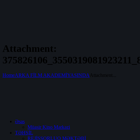
Attachment:
375826106_3550319081923211_
Home
ARKA FİLM AKADEMİYASINDA
Attachment...
Əsas
Müasir Kino Mərkəzi
TƏHSİL
REJİSSORLUQ MƏKTƏBİ