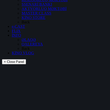
SSENARİ BANKI
AKTYORLUQ MƏKTƏBİ
MASTER CLASS
KİNO STORE
Back
e-CAST
FLIX
İNFO
ƏLAQƏ
QALEREYA
Back
KİNO VLOG
× Close Panel