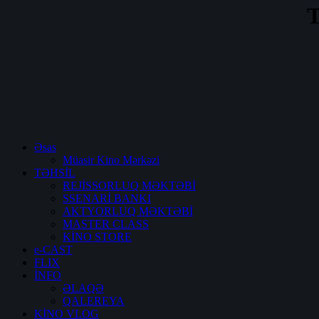
T
Əsas
Müasir Kino Mərkəzi
TƏHSİL
REJİSSORLUQ MƏKTƏBİ
SSENARİ BANKI
AKTYORLUQ MƏKTƏBİ
MASTER CLASS
KİNO STORE
e-CAST
FLIX
İNFO
ƏLAQƏ
QALEREYA
KİNO VLOG