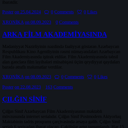
ibarətdir.
Poster
on 25.04.2024
0
Comments
0
Likes
XRONİKA
on 08.09.2023
0
Comments
ARKA FİLM AKADEMİYASINDA
Mədəniyyət Nazirliyinin nəzdində fəaliyyət göstərən Azərbaycan
Respublikası Kino Agentliyinin rəsmi nümayəndələri Azərbaycan
Film Akademiyasında iştirak etdilər. Film Akademiyasında təhsil
alan gənclərə film layihələri müsabiqəsi üçün qeydiyyat qaydaları
barədə ətraflı məlumatlar verdilər.
XRONİKA
on 08.09.2023
0
Comments
0
Likes
Poster
on 22.08.2023
163
Comments
ÇILĞIN SİNİF
Çılğın Sinif Azərbaycan Film Akademiyasının məktəbli
mövzusunda internet serialıdır. Çılğın Sinif Postmodern Aktyorluq
Məktəbinin tədris proqramı çərçivəsində ərsəyə gəlib. Çılğın Sinif
serialı 6 seriyadan ibarət olacaq. Çəkilişlər artıq tamamlanıb. Hər 15