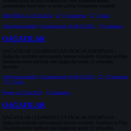
Azərbaycanda ilk dəfə Azərbaycan Film Akademiyasında
xanımlardan ibarət kino və serial çəkilişi komandası yaradılıb.
XRONİKA
on 27.06.2024
0
Comments
2
Likes
Aktyorluq mektebi
,
Uncategorized
on 06.05.2024
0
Comments
QAĞAYILAR
QAĞAYILAR | AZƏRBAYCAN FİLM AKADEMİYASI –
Qağayılar məktəbli mövzusunda internet serialıdır. Azərbaycan Film
Akademiyasının istehsalı olan Qağayılar serialı 12 seriyadan
ibarətdir.
Aktyorluq mektebi
,
Uncategorized
on 06.05.2024
0
Comments
1
Like
Poster
on 25.04.2024
0
Comments
QAĞAYILAR
QAĞAYILAR | AZƏRBAYCAN FİLM AKADEMİYASI –
Qağayılar məktəbli mövzusunda internet serialıdır. Azərbaycan Film
Akademiyasının istehsalı olan Qağayılar serialı 12 seriyadan