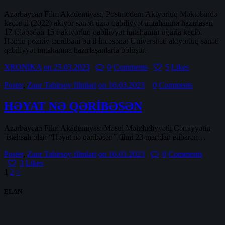
Azərbaycan Film Akademiyası, Postmodern Aktyorluq Məktəbində
keçən il (2022) aktyor sənəti üzrə qabiliyyət imtahanına hazırlaşan
17 tələbədən 15-i aktyorluq qabiliyyət imtahanını uğurla keçib.
Həmin pozitiv təcrübəni bu il İncəsənət Universiteti aktyorluq sənəti
qabiliyyət imtahanına hazırlaşanlarla bölüşür.
XRONİKA
on 25.03.2023
0
Comments
5
Likes
Poster
,
Zaur Tahirsoy filmləri
on 16.03.2023
0
Comments
HƏYAT NƏ QƏRİBƏSƏN
Azərbaycan Film Akademiyası Məsul Məhdudiyyətli Cəmiyyətin
istehsalı olan “Həyat nə qəribəsən” filmi 23 martdan etibarən…
Poster
,
Zaur Tahirsoy filmləri
on 16.03.2023
0
Comments
3
Likes
Posts
Page
Page
1
2
>
pagination
ELAN