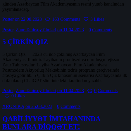
gündən Azərbaycan Film Akademiyasının rəsmi yutub kanalından
yayımlanacaq.
Poster
on 22.08.2023
163
Comments
3
Likes
Poster
,
Zaur Tahirsoy filmləri
on 11.04.2023
0
Comments
5 ÇİRKİN QIZ
5 Çirkin Qız — 2023-cü ildə çəkilmiş Azərbaycan Film
Akademiyası filmidir. Layihənin prodüseri və quruluşçu rejissor
Zaur Tahirsoydur. Layihə Azərbaycan Film Akademiyası
Postmodern Aktyorluq Məktəbinin tədris proqramı çərçivəsində
ərəsəyə gətirilib. 5 Çirkin Qız kinosunun ssenarisi Azərbaycanda ilk
dəfə olaraq ChatGPT süni intellekti tərəfindən yazılıb.
Poster
,
Zaur Tahirsoy filmləri
on 11.04.2023
0
Comments
0
Likes
XRONİKA
on 25.03.2023
0
Comments
QABİLİYYƏT İMTAHANINDA
BUNLARA DİQQƏT ET!