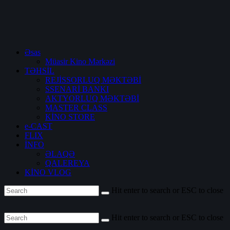
Əsas
Müasir Kino Mərkəzi
TƏHSİL
REJİSSORLUQ MƏKTƏBİ
SSENARİ BANKI
AKTYORLUQ MƏKTƏBİ
MASTER CLASS
KİNO STORE
e-CAST
FLIX
İNFO
ƏLAQƏ
QALEREYA
KİNO VLOG
Hit enter to search or ESC to close
Hit enter to search or ESC to close