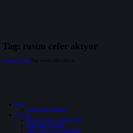
Tag: rasim cefer aktyor
Home
All Posts
Tag: rasim cefer aktyor
Əsas
Müasir Kino Mərkəzi
TƏHSİL
REJİSSORLUQ MƏKTƏBİ
SSENARİ BANKI
AKTYORLUQ MƏKTƏBİ