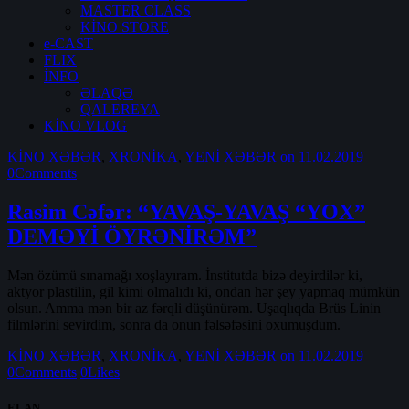
MASTER CLASS
KİNO STORE
e-CAST
FLIX
İNFO
ƏLAQƏ
QALEREYA
KİNO VLOG
KİNO XƏBƏR
,
XRONİKA
,
YENİ XƏBƏR
on 11.02.2019
0
Comments
Rasim Cəfər: “YAVAŞ-YAVAŞ “YOX”
DEMƏYİ ÖYRƏNİRƏM”
Mən özümü sınamağı xoşlayıram. İnstitutda bizə deyirdilər ki,
aktyor plastilin, gil kimi olmalıdı ki, ondan hər şey yapmaq mümkün
olsun. Amma mən bir az fərqli düşünürəm. Uşaqlıqda Brüs Linin
filmlərini sevirdim, sonra da onun fəlsəfəsini oxumuşdum.
KİNO XƏBƏR
,
XRONİKA
,
YENİ XƏBƏR
on 11.02.2019
0
Comments
0
Likes
ELAN