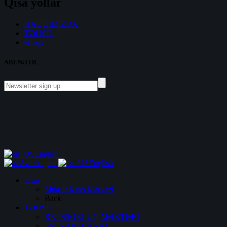
Qısa yollar
HAQQIMIZDA
TƏHSİL
Əlaqə
ABUNƏ OL
English
Azerbaijani
English
Əsas
Müasir Kino Mərkəzi
Back
TƏHSİL
REJİSSORLUQ MƏKTƏBİ
SSENARİ BANKI