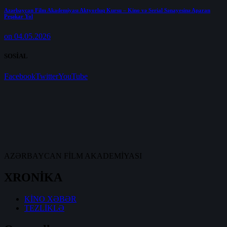
Azərbaycan Film Akademiyası Aktyorluq Kursu – Kino və Serial Sənayesinə Aparan
Peşəkar Yol
on 04.05.2026
SOSİAL
Facebook
Twitter
YouTube
AZƏRBAYCAN FİLM AKADEMİYASI
XRONİKA
KİNO XƏBƏR
TEZLİKLƏ