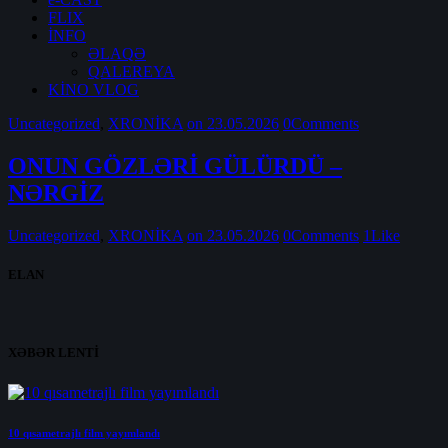
FLIX
İNFO
ƏLAQƏ
QALEREYA
KİNO VLOG
Uncategorized
,
XRONİKA
on 23.05.2026
0
Comments
ONUN GÖZLƏRİ GÜLÜRDÜ –
NƏRGİZ
Uncategorized
,
XRONİKA
on 23.05.2026
0
Comments
1
Like
ELAN
XƏBƏR LENTİ
10 qısametrajlı film yayımlandı