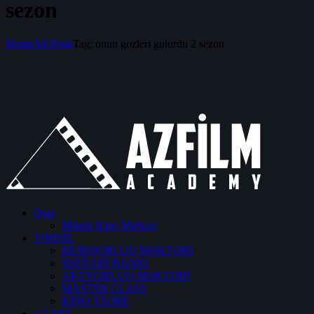
sezon
Home
All Posts
Tag: onun gozleri gulurdu 2 sezon
Əsas
Müasir Kino Mərkəzi
TƏHSİL
REJİSSORLUQ MƏKTƏBİ
SSENARİ BANKI
AKTYORLUQ MƏKTƏBİ
MASTER CLASS
KİNO STORE
e-CAST