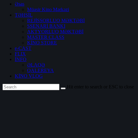
Əsas
Müasir Kino Mərkəzi
TƏHSİL
REJİSSORLUQ MƏKTƏBİ
SSENARİ BANKI
AKTYORLUQ MƏKTƏBİ
MASTER CLASS
KİNO STORE
e-CAST
FLIX
İNFO
ƏLAQƏ
QALEREYA
KİNO VLOG
Hit enter to search or ESC to close