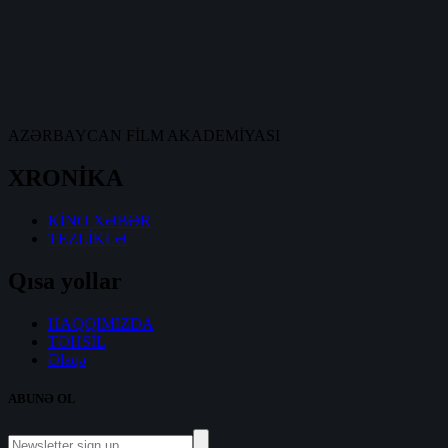
AZƏRBAYCAN FİLM AKADEMİYASI
XRONİKA
KİNO XƏBƏR
TEZLİKLƏ
Qısa yollar
HAQQIMIZDA
TƏHSİL
Əlaqə
ABUNƏ OL