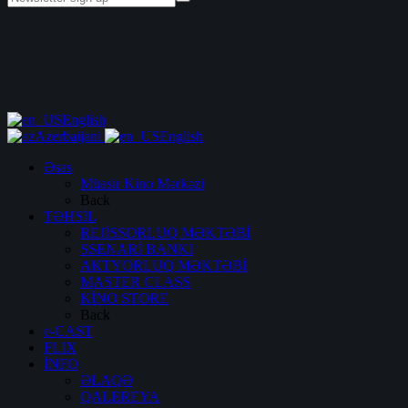
English
Azerbaijani
English
Əsas
Müasir Kino Mərkəzi
Back
TƏHSİL
REJİSSORLUQ MƏKTƏBİ
SSENARİ BANKI
AKTYORLUQ MƏKTƏBİ
MASTER CLASS
KİNO STORE
Back
e-CAST
FLIX
İNFO
ƏLAQƏ
QALEREYA