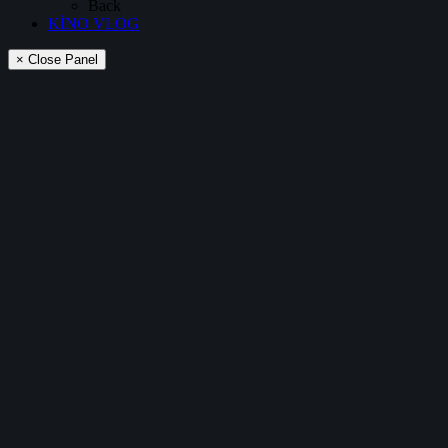
Back
KİNO VLOG
× Close Panel