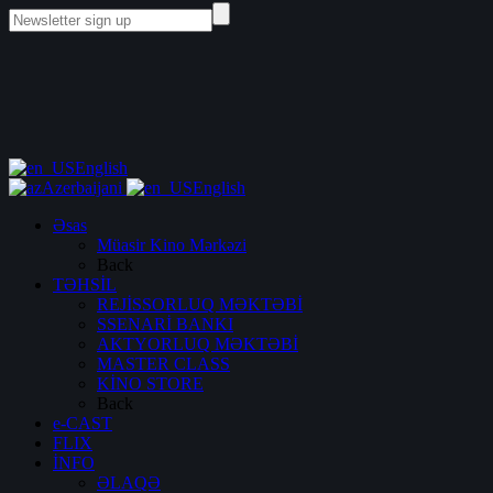
English
Azerbaijani
English
Əsas
Müasir Kino Mərkəzi
Back
TƏHSİL
REJİSSORLUQ MƏKTƏBİ
SSENARİ BANKI
AKTYORLUQ MƏKTƏBİ
MASTER CLASS
KİNO STORE
Back
e-CAST
FLIX
İNFO
ƏLAQƏ