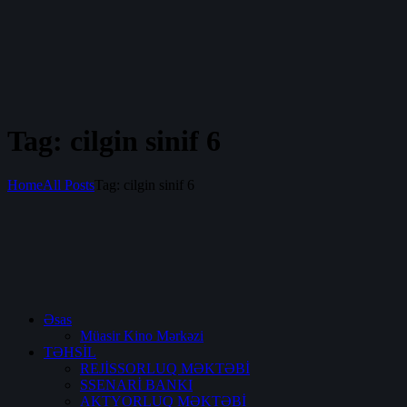
Tag: cilgin sinif 6
Home
All Posts
Tag: cilgin sinif 6
Əsas
Müasir Kino Mərkəzi
TƏHSİL
REJİSSORLUQ MƏKTƏBİ
SSENARİ BANKI
AKTYORLUQ MƏKTƏBİ