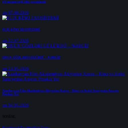
10 qısametrajlı film yayımlandı
on 07.08.2026
FLIX KİNO EKOSİSTEMİ
on 22.07.2026
ONUN GÖZLƏRİ GÜLÜRDÜ – NƏRGİZ
on 23.05.2026
Azərbaycan Film Akademiyası Aktyorluq Kursu – Kino və Serial Sənayesinə Aparan
Peşəkar Yol
on 04.05.2026
SOSİAL
Facebook
Twitter
YouTube