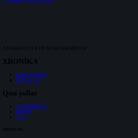
AZƏRBAYCAN FİLM AKADEMİYASI
XRONİKA
KİNO XƏBƏR
TEZLİKLƏ
Qısa yollar
HAQQIMIZDA
TƏHSİL
Əlaqə
ABUNƏ OL