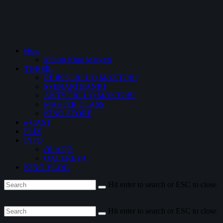
Əsas
Müasir Kino Mərkəzi
TƏHSİL
REJİSSORLUQ MƏKTƏBİ
SSENARİ BANKI
AKTYORLUQ MƏKTƏBİ
MASTER CLASS
KİNO STORE
e-CAST
FLIX
İNFO
ƏLAQƏ
QALEREYA
KİNO VLOG
Hit enter to search or ESC to close
Hit enter to search or ESC to close