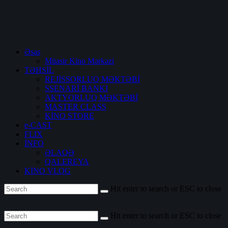
Əsas
Müasir Kino Mərkəzi
TƏHSİL
REJİSSORLUQ MƏKTƏBİ
SSENARİ BANKI
AKTYORLUQ MƏKTƏBİ
MASTER CLASS
KİNO STORE
e-CAST
FLIX
İNFO
ƏLAQƏ
QALEREYA
KİNO VLOG
Hit enter to search or ESC to close
Hit enter to search or ESC to close