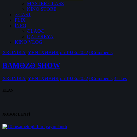
MASTER CLASS
KİNO STORE
e-CAST
FLIX
İNFO
ƏLAQƏ
QALEREYA
KİNO VLOG
XRONİKA
,
YENİ XƏBƏR
on 19.06.2022
0
Comments
BAMƏZƏ SHOW
XRONİKA
,
YENİ XƏBƏR
on 19.06.2022
0
Comments
3
Likes
ELAN
XƏBƏR LENTİ