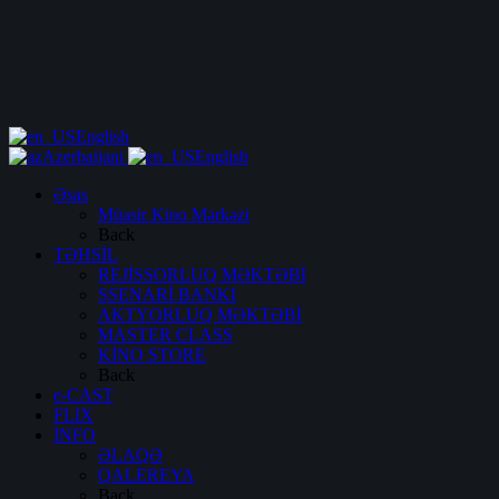
English
Azerbaijani
English
Əsas
Müasir Kino Mərkəzi
Back
TƏHSİL
REJİSSORLUQ MƏKTƏBİ
SSENARİ BANKI
AKTYORLUQ MƏKTƏBİ
MASTER CLASS
KİNO STORE
Back
e-CAST
FLIX
İNFO
ƏLAQƏ
QALEREYA
Back