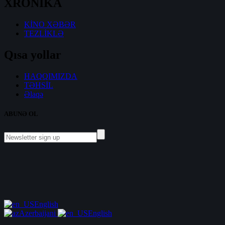
XRONİKA
KİNO XƏBƏR
TEZLİKLƏ
Qısa yollar
HAQQIMIZDA
TƏHSİL
Əlaqə
ABUNƏ OL
English
Azerbaijani
English