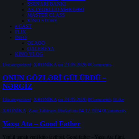
SSENARİ BANKI
AKTYORLUQ MƏKTƏBİ
MASTER CLASS
KİNO STORE
e-CAST
FLIX
İNFO
ƏLAQƏ
QALEREYA
KİNO VLOG
Uncategorized
,
XRONİKA
on 23.05.2026
0
Comments
ONUN GÖZLƏRİ GÜLÜRDÜ –
NƏRGİZ
Uncategorized
,
XRONİKA
on 23.05.2026
0
Comments
1
Like
XRONİKA
,
Zaur Tahirsoy filmləri
on 04.12.2024
0
Comments
Yaxşı Ata – Good Father
Yeni il temalı yeni kino layihəsi. Good father – Yaxşı Ata filmi.