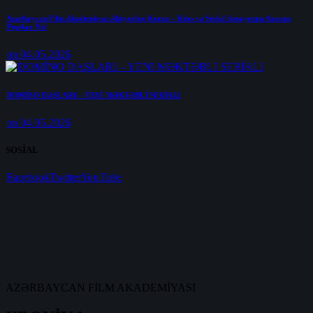
Azərbaycan Film Akademiyası Aktyorluq Kursu – Kino və Serial Sənayesinə Aparan
Peşəkar Yol
on 04.05.2026
DOMİNO DAŞLARI – YENİ MƏKTƏBLİ SERİALI
on 04.05.2026
SOSİAL
Facebook
Twitter
YouTube
AZƏRBAYCAN FİLM AKADEMİYASI