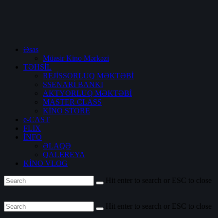
Əsas
Müasir Kino Mərkəzi
TƏHSİL
REJİSSORLUQ MƏKTƏBİ
SSENARİ BANKI
AKTYORLUQ MƏKTƏBİ
MASTER CLASS
KİNO STORE
e-CAST
FLIX
İNFO
ƏLAQƏ
QALEREYA
KİNO VLOG
Hit enter to search or ESC to close
Hit enter to search or ESC to close