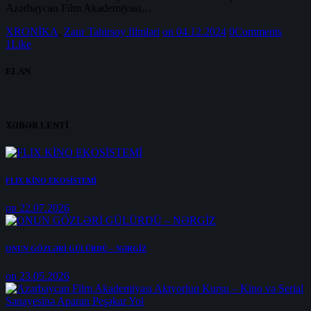
Azərbaycan Film Akademiyası…
XRONİKA
,
Zaur Tahirsoy filmləri
on 04.12.2024
0
Comments
1
Like
ELAN
XƏBƏR LENTİ
FLIX KİNO EKOSİSTEMİ
on 22.07.2026
ONUN GÖZLƏRİ GÜLÜRDÜ – NƏRGİZ
on 23.05.2026