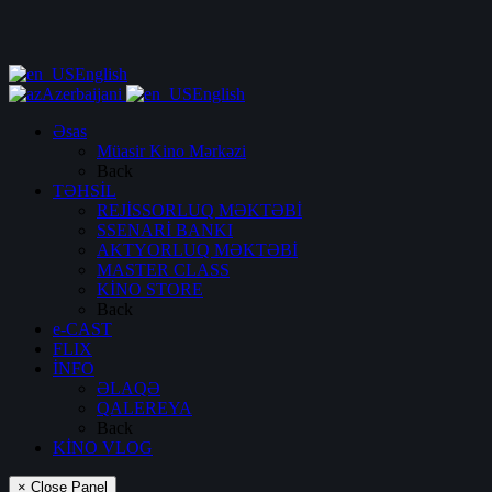
English
Azerbaijani
English
Əsas
Müasir Kino Mərkəzi
Back
TƏHSİL
REJİSSORLUQ MƏKTƏBİ
SSENARİ BANKI
AKTYORLUQ MƏKTƏBİ
MASTER CLASS
KİNO STORE
Back
e-CAST
FLIX
İNFO
ƏLAQƏ
QALEREYA
Back
KİNO VLOG
× Close Panel