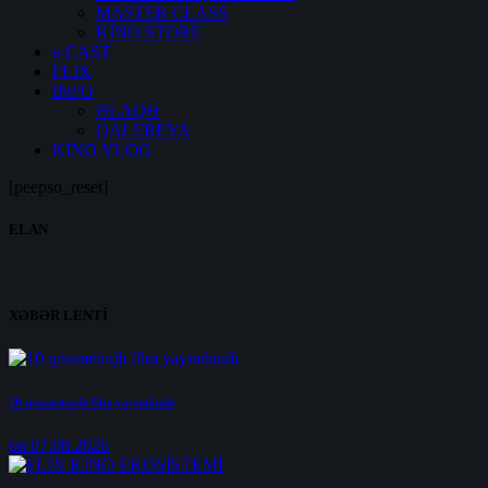
MASTER CLASS
KİNO STORE
e-CAST
FLIX
İNFO
ƏLAQƏ
QALEREYA
KİNO VLOG
[peepso_reset]
ELAN
XƏBƏR LENTİ
10 qısametrajlı film yayımlandı
on 07.08.2026