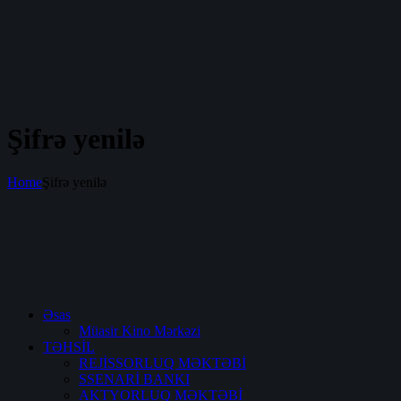
Şifrə yenilə
Home
Şifrə yenilə
Əsas
Müasir Kino Mərkəzi
TƏHSİL
REJİSSORLUQ MƏKTƏBİ
SSENARİ BANKI
AKTYORLUQ MƏKTƏBİ