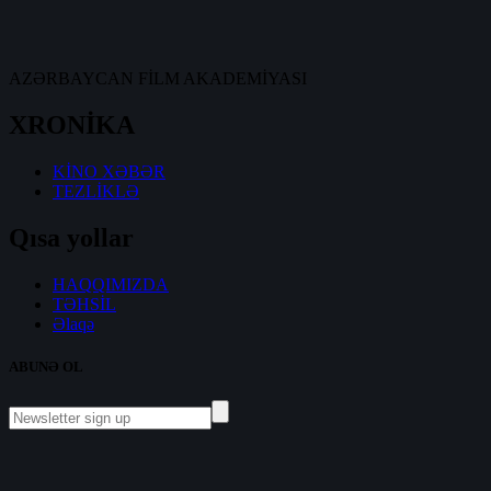
AZƏRBAYCAN FİLM AKADEMİYASI
XRONİKA
KİNO XƏBƏR
TEZLİKLƏ
Qısa yollar
HAQQIMIZDA
TƏHSİL
Əlaqə
ABUNƏ OL