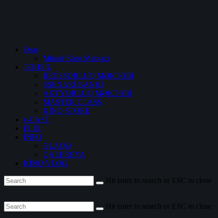
Əsas
Müasir Kino Mərkəzi
TƏHSİL
REJİSSORLUQ MƏKTƏBİ
SSENARİ BANKI
AKTYORLUQ MƏKTƏBİ
MASTER CLASS
KİNO STORE
e-CAST
FLIX
İNFO
ƏLAQƏ
QALEREYA
KİNO VLOG
Hit enter to search or ESC to close
Hit enter to search or ESC to close