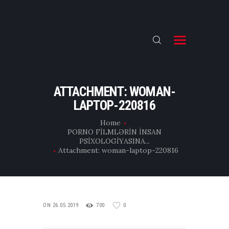
ƏSAS
TƏHSİL
ATTACHMENT: WOMAN-
LAPTOP-220816
E-CAST
Home
FLIX
PORNO FİLMLƏRİN İNSAN
PSİXOLOGİYASINA...
İNFO
Attachment: woman-laptop-220816
KİNO VLOG
ON 26.05.2019
700
0