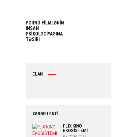
POST
NAVIGATION
PREVIOUS
POST:
PORNO FİLMLƏRİN
İNSAN
PSİXOLOGİYASINA
TƏSİRİ
ELAN
XƏBƏR LENTİ
FLIX KİNO
EKOSİSTEMİ
ON 22.07.2026