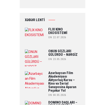
XƏBƏR LENTİ
FLIX KİNO
EKOSİSTEMİ
ON 22.07.2026
ONUN GÖZLƏRİ
GÜLÜRDÜ – NƏRGİZ
ON 23.05.2026
Azərbaycan Film
Akademiyası
Aktyorluq Kursu –
Kino və Serial
Sənayesinə Aparan
Peşəkar Yol
ON 04.05.2026
DOMİNO DAŞLARI –