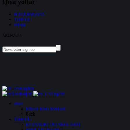
Qısa yollar
HAQQIMIZDA
TƏHSİL
Əlaqə
ABUNƏ OL
English
Azerbaijani
English
Əsas
Müasir Kino Mərkəzi
Back
TƏHSİL
REJİSSORLUQ MƏKTƏBİ
SSENARİ BANKI