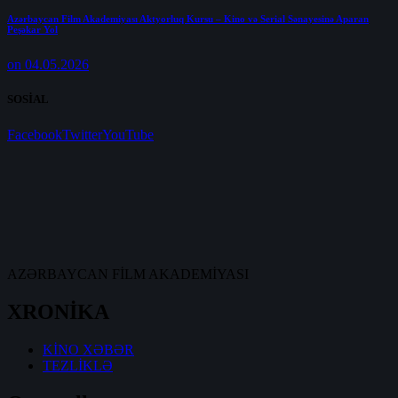
Azərbaycan Film Akademiyası Aktyorluq Kursu – Kino və Serial Sənayesinə Aparan
Peşəkar Yol
on 04.05.2026
SOSİAL
Facebook
Twitter
YouTube
AZƏRBAYCAN FİLM AKADEMİYASI
XRONİKA
KİNO XƏBƏR
TEZLİKLƏ