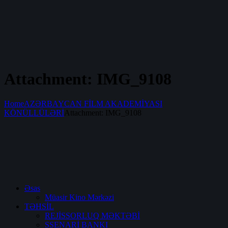
Attachment: IMG_9108
Home
AZƏRBAYCAN FİLM AKADEMİYASI
KÖNÜLLÜLƏRİ
Attachment: IMG_9108
Əsas
Müasir Kino Mərkəzi
TƏHSİL
REJİSSORLUQ MƏKTƏBİ
SSENARİ BANKI