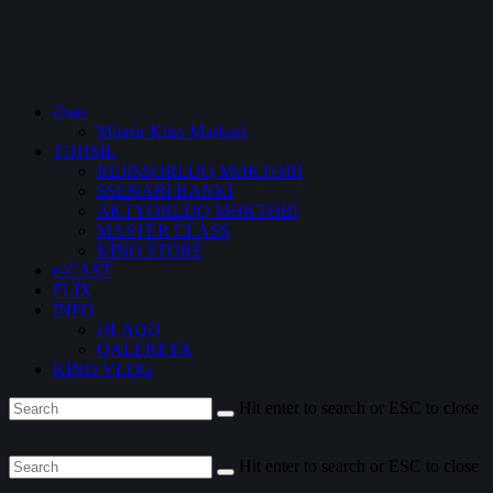
Əsas
Müasir Kino Mərkəzi
TƏHSİL
REJİSSORLUQ MƏKTƏBİ
SSENARİ BANKI
AKTYORLUQ MƏKTƏBİ
MASTER CLASS
KİNO STORE
e-CAST
FLIX
İNFO
ƏLAQƏ
QALEREYA
KİNO VLOG
Hit enter to search or ESC to close
Hit enter to search or ESC to close