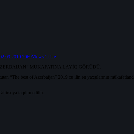
02.09.2019
7069
Views
1
Like
AZERBAIJAN” MÜKAFATINA LAYİQ GÖRÜDÜ.
utan “The best of Azerbaijan” 2019 cu ilin ən yaxşılarının mükafatla
ahirsoya təqdim edilib.