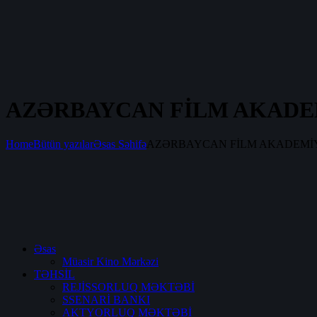
AZƏRBAYCAN FİLM AKADEM
Home
Bütün yazılar
Əsas Səhifə
AZƏRBAYCAN FİLM AKADEMİYAS
Əsas
Müasir Kino Mərkəzi
TƏHSİL
REJİSSORLUQ MƏKTƏBİ
SSENARİ BANKI
AKTYORLUQ MƏKTƏBİ