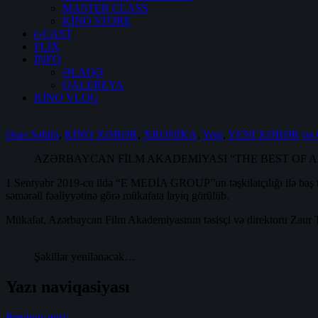
MASTER CLASS
KİNO STORE
e-CAST
FLIX
İNFO
ƏLAQƏ
QALEREYA
KİNO VLOG
Əsas Səhifə
,
KİNO XƏBƏR
,
XRONİKA
,
Yeni
,
YENİ XƏBƏR
on 
AZƏRBAYCAN FİLM AKADEMİYASI “THE BEST OF 
1 Sentyabr 2019-cu ildə “E MEDİA GROUP”un təşkilatçılığı ilə baş t
səmərəli fəaliyyətinə görə mükafata layiq görülüb.
Mükafat, Azərbaycan Film Akademiyasının təsisçi və direktoru Zaur T
Şəkillər yenilənəcək…
Yazı naviqasiyası
Previous post: