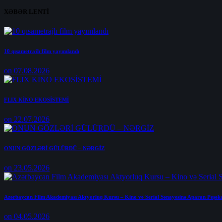
XƏBƏR LENTİ
10 qısametrajlı film yayımlandı
on 07.08.2026
FLIX KİNO EKOSİSTEMİ
on 22.07.2026
ONUN GÖZLƏRİ GÜLÜRDÜ – NƏRGİZ
on 23.05.2026
Azərbaycan Film Akademiyası Aktyorluq Kursu – Kino və Serial Sənayesinə Aparan Peşək
on 04.05.2026