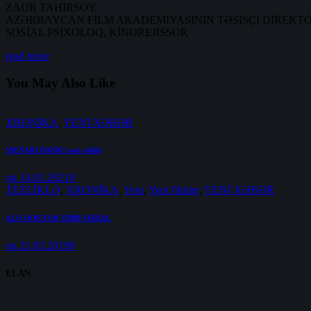
ZAUR TAHİRSOY
AZƏRBAYCAN FİLM AKADEMİYASININ TƏSİSÇİ DİREKT
SOSİAL PSİXOLOQ, KİNOREJİSSOR
read more
You May Also Like
XRONİKA
,
YENİ XƏBƏR
SSENARI BANKI təsis edildi
on 14.01.2021
0
TEZLİKLƏ
,
XRONİKA
,
Yeni
,
Yeni filmler
,
YENİ XƏBƏR
ALO DOKTOR TİBBİ SERİAL
on 21.05.2019
0
ELAN