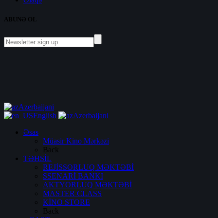
ABUNƏ OL
Azerbaijani
English
Azerbaijani
Əsas
Müasir Kino Mərkəzi
Back
TƏHSİL
REJİSSORLUQ MƏKTƏBİ
SSENARİ BANKI
AKTYORLUQ MƏKTƏBİ
MASTER CLASS
KİNO STORE
Back