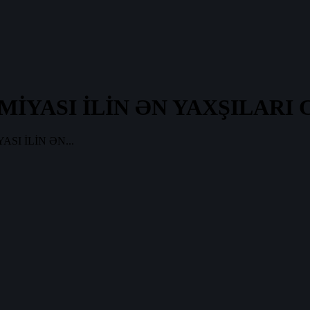
İYASI İLİN ƏN YAXŞILARI
I İLİN ƏN...