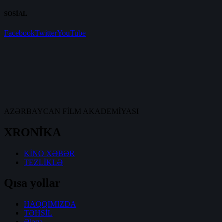
SOSİAL
Facebook
Twitter
YouTube
AZƏRBAYCAN FİLM AKADEMİYASI
XRONİKA
KİNO XƏBƏR
TEZLİKLƏ
Qısa yollar
HAQQIMIZDA
TƏHSİL
Əlaqə