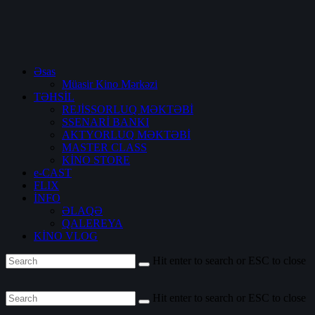
Əsas
Müasir Kino Mərkəzi
TƏHSİL
REJİSSORLUQ MƏKTƏBİ
SSENARİ BANKI
AKTYORLUQ MƏKTƏBİ
MASTER CLASS
KİNO STORE
e-CAST
FLIX
İNFO
ƏLAQƏ
QALEREYA
KİNO VLOG
Hit enter to search or ESC to close
Hit enter to search or ESC to close