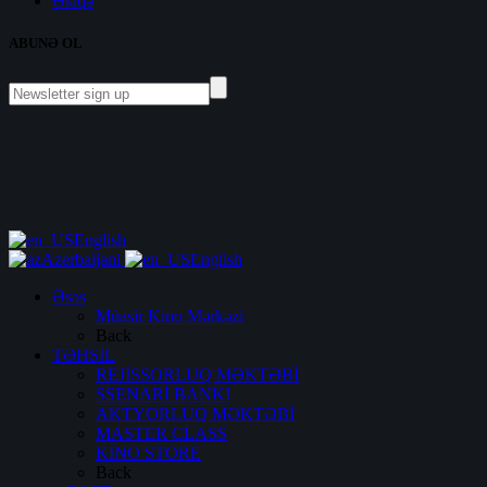
Əlaqə
ABUNƏ OL
English
Azerbaijani
English
Əsas
Müasir Kino Mərkəzi
Back
TƏHSİL
REJİSSORLUQ MƏKTƏBİ
SSENARİ BANKI
AKTYORLUQ MƏKTƏBİ
MASTER CLASS
KİNO STORE
Back