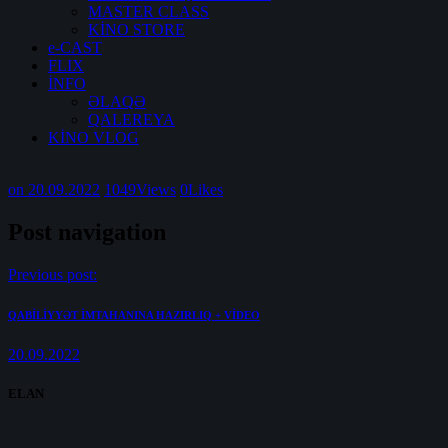
MASTER CLASS
KİNO STORE
e-CAST
FLIX
İNFO
ƏLAQƏ
QALEREYA
KİNO VLOG
on 20.09.2022
1049
Views
0
Likes
Post navigation
Previous post:
QABİLİYYƏT İMTAHANINA HAZIRLIQ + VİDEO
20.09.2022
ELAN