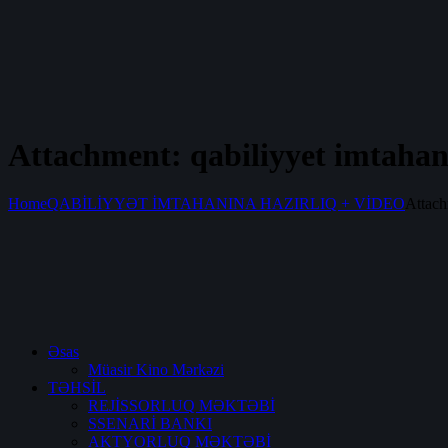
Attachment: qabiliyyet imtahan
Home
QABİLİYYƏT İMTAHANINA HAZIRLIQ + VİDEO
Attach
Əsas
Müasir Kino Mərkəzi
TƏHSİL
REJİSSORLUQ MƏKTƏBİ
SSENARİ BANKI
AKTYORLUQ MƏKTƏBİ