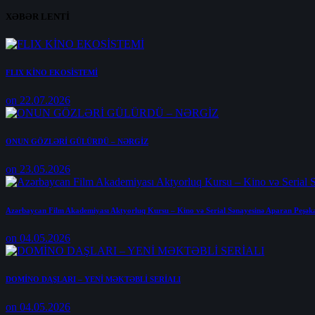
XƏBƏR LENTİ
FLIX KİNO EKOSİSTEMİ
on 22.07.2026
ONUN GÖZLƏRİ GÜLÜRDÜ – NƏRGİZ
on 23.05.2026
Azərbaycan Film Akademiyası Aktyorluq Kursu – Kino və Serial Sənayesinə Aparan Peşək
on 04.05.2026
DOMİNO DAŞLARI – YENİ MƏKTƏBLİ SERİALI
on 04.05.2026