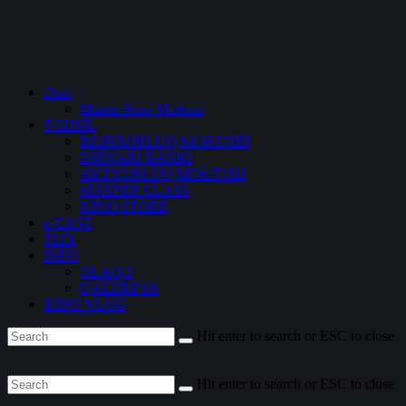
Əsas
Müasir Kino Mərkəzi
TƏHSİL
REJİSSORLUQ MƏKTƏBİ
SSENARİ BANKI
AKTYORLUQ MƏKTƏBİ
MASTER CLASS
KİNO STORE
e-CAST
FLIX
İNFO
ƏLAQƏ
QALEREYA
KİNO VLOG
Hit enter to search or ESC to close
Hit enter to search or ESC to close