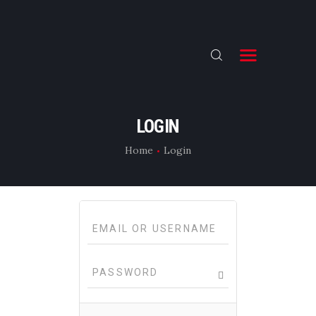
ƏSAS
TƏHSİL
LOGIN
E-CAST
Home
Login
FLIX
İNFO
KİNO VLOG