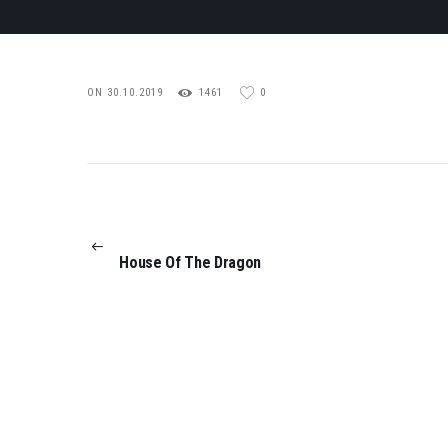
ON 30.10.2019
1461
0
POST
NAVIGATION
PREVIOUS
POST:
House Of The Dragon