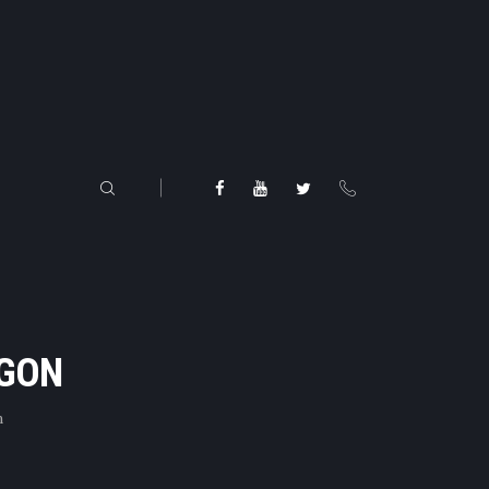
AGON
n