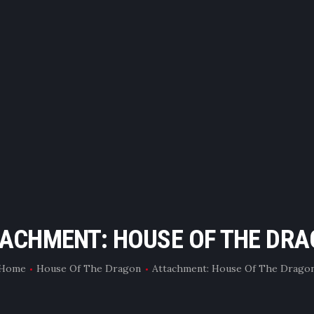
ƏSAS
TƏHSİL
E-CAST
FLIX
İNFO
KİNO VLOG
ACHMENT: HOUSE OF THE DR
Home
House Of The Dragon
Attachment: House Of The Drago