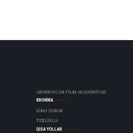
AZƏRBAYCAN FİLM AKADEMİYASI
XRONİKA
KİNO XƏBƏR
TEZLİKLƏ
QISA YOLLAR