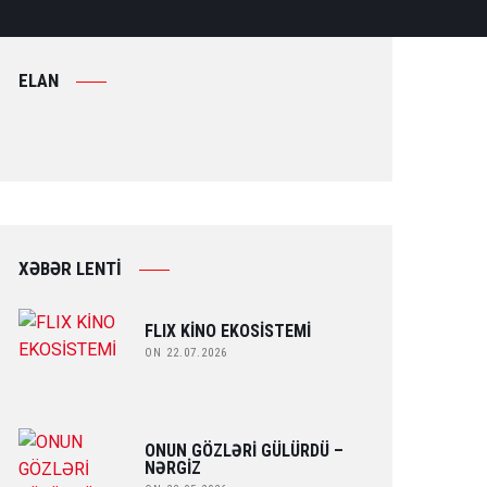
ELAN
XƏBƏR LENTİ
FLIX KİNO EKOSİSTEMİ
ON 22.07.2026
ONUN GÖZLƏRİ GÜLÜRDÜ –
NƏRGİZ