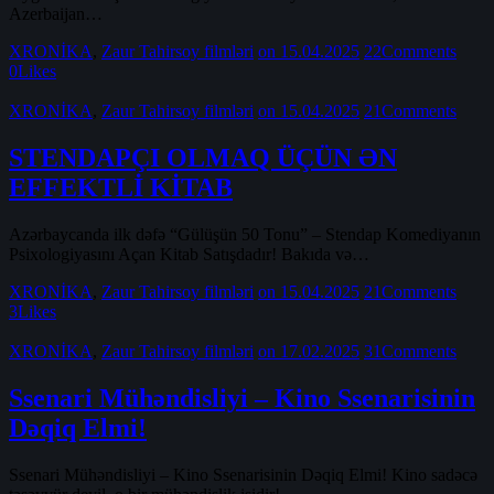
Azerbaijan…
XRONİKA
,
Zaur Tahirsoy filmləri
on 15.04.2025
22
Comments
0
Likes
XRONİKA
,
Zaur Tahirsoy filmləri
on 15.04.2025
21
Comments
STENDAPÇI OLMAQ ÜÇÜN ƏN
EFFEKTLİ KİTAB
Azərbaycanda ilk dəfə “Gülüşün 50 Tonu” – Stendap Komediyanın
Psixologiyasını Açan Kitab Satışdadır! Bakıda və…
XRONİKA
,
Zaur Tahirsoy filmləri
on 15.04.2025
21
Comments
3
Likes
XRONİKA
,
Zaur Tahirsoy filmləri
on 17.02.2025
31
Comments
Ssenari Mühəndisliyi – Kino Ssenarisinin
Dəqiq Elmi!
Ssenari Mühəndisliyi – Kino Ssenarisinin Dəqiq Elmi! Kino sadəcə