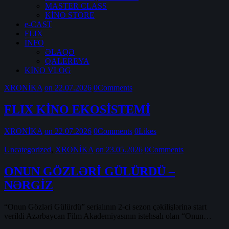
MASTER CLASS
KİNO STORE
e-CAST
FLIX
İNFO
ƏLAQƏ
QALEREYA
KİNO VLOG
XRONİKA
on 22.07.2026
0
Comments
FLIX KİNO EKOSİSTEMİ
XRONİKA
on 22.07.2026
0
Comments
0
Likes
Uncategorized
,
XRONİKA
on 23.05.2026
0
Comments
ONUN GÖZLƏRİ GÜLÜRDÜ –
NƏRGİZ
“Onun Gözləri Gülürdü” serialının 2-ci sezon çəkilişlərinə start
verildi Azərbaycan Film Akademiyasının istehsalı olan “Onun…