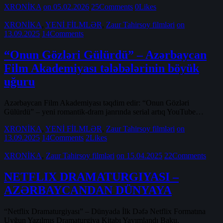
XRONİKA
on 05.02.2026
25
Comments
0
Likes
XRONİKA
,
YENİ FİLMLƏR
,
Zaur Tahirsoy filmləri
on
13.09.2025
14
Comments
“Onun Gözləri Gülürdü” – Azərbaycan
Film Akademiyası tələbələrinin böyük
uğuru
Azərbaycan Film Akademiyası təqdim edir: “Onun Gözləri
Gülürdü” – yeni romantik-dram janrında serial artıq YouTube…
XRONİKA
,
YENİ FİLMLƏR
,
Zaur Tahirsoy filmləri
on
13.09.2025
14
Comments
2
Likes
XRONİKA
,
Zaur Tahirsoy filmləri
on 15.04.2025
22
Comments
NETFLIX DRAMATURGIYASI –
AZƏRBAYCANDAN DÜNYAYA
“Netflix Dramaturgiyası” – Dünyada İlk Dəfə Netflix Formatına
Uyğun Yazılmış Dramaturgiya Kitabı Yayımlandı Baku,