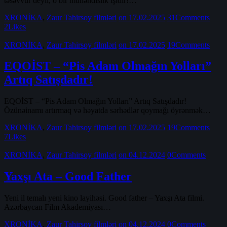
təsəvvür deyil, o bir mühəndislik işidir!…
XRONİKA
,
Zaur Tahirsoy filmləri
on 17.02.2025
31
Comments
2
Likes
XRONİKA
,
Zaur Tahirsoy filmləri
on 17.02.2025
19
Comments
EQOİST – “Pis Adam Olmağın Yolları”
Artıq Satışdadır!
EQOİST – “Pis Adam Olmağın Yolları” Artıq Satışdadır!
Özünəinamı artırmaq və həyatda sərhədlər qoymağı öyrənmək…
XRONİKA
,
Zaur Tahirsoy filmləri
on 17.02.2025
19
Comments
7
Likes
XRONİKA
,
Zaur Tahirsoy filmləri
on 04.12.2024
0
Comments
Yaxşı Ata – Good Father
Yeni il temalı yeni kino layihəsi. Good father – Yaxşı Ata filmi.
Azərbaycan Film Akademiyası…
XRONİKA
,
Zaur Tahirsoy filmləri
on 04.12.2024
0
Comments