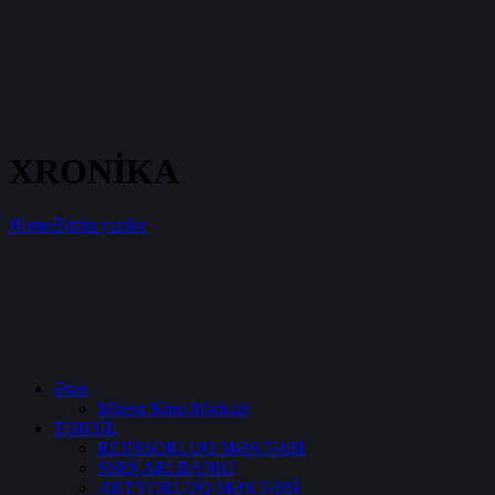
XRONİKA
Home
Bütün yazılar
Əsas
Müasir Kino Mərkəzi
TƏHSİL
REJİSSORLUQ MƏKTƏBİ
SSENARİ BANKI
AKTYORLUQ MƏKTƏBİ