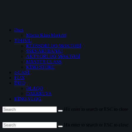
Əsas
Müasir Kino Mərkəzi
TƏHSİL
REJİSSORLUQ MƏKTƏBİ
SSENARİ BANKI
AKTYORLUQ MƏKTƏBİ
MASTER CLASS
KİNO STORE
e-CAST
FLIX
İNFO
ƏLAQƏ
QALEREYA
KİNO VLOG
Hit enter to search or ESC to close
Hit enter to search or ESC to close