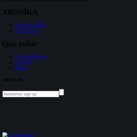
XRONİKA
KİNO XƏBƏR
TEZLİKLƏ
Qısa yollar
HAQQIMIZDA
TƏHSİL
Əlaqə
ABUNƏ OL
Azerbaijani