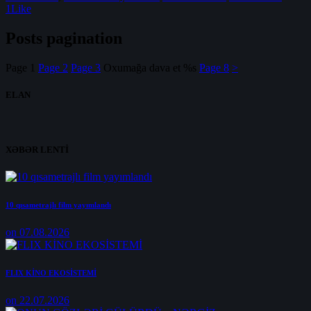
1
Like
Posts pagination
Page
1
Page
2
Page
3
Oxumağa dava et %s
Page
8
>
ELAN
XƏBƏR LENTİ
10 qısametrajlı film yayımlandı
on 07.08.2026
FLIX KİNO EKOSİSTEMİ
on 22.07.2026