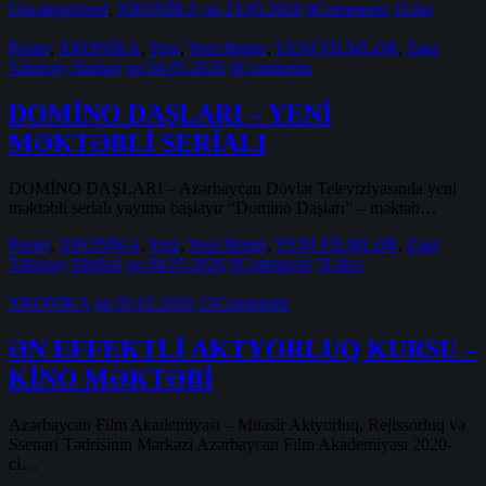
Uncategorized
,
XRONİKA
on 23.05.2026
0
Comments
1
Like
Poster
,
XRONİKA
,
Yeni
,
Yeni filmler
,
YENİ FİLMLƏR
,
Zaur
Tahirsoy filmləri
on 04.05.2026
0
Comments
DOMİNO DAŞLARI – YENİ
MƏKTƏBLİ SERİALI
DOMİNO DAŞLARI – Azərbaycan Dövlət Televiziyasında yeni
məktəbli serialı yayıma başlayır “Domino Daşları” – məktəb…
Poster
,
XRONİKA
,
Yeni
,
Yeni filmler
,
YENİ FİLMLƏR
,
Zaur
Tahirsoy filmləri
on 04.05.2026
0
Comments
5
Likes
XRONİKA
on 05.02.2026
25
Comments
ƏN EFFEKTLİ AKTYORLUQ KURSU –
KİNO MƏKTƏBİ
Azərbaycan Film Akademiyası – Müasir Aktyorluq, Rejissorluq və
Ssenari Tədrisinin Mərkəzi Azərbaycan Film Akademiyası 2020-
ci…