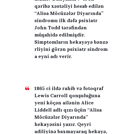
qəribə xəstəliyi hesab edilən
“Alisa Möcüzələr Diyarında”
sindromu ilk dəfə psixiatr
John Todd tərəfindən
müşahidə edilmişdir.
Simptomların hekayəyə bənzə
rliyini görən psixiatr sindrom
a eyni adı verir.
1865 ci ildə rahib və fotoqraf
Lewis Carroll qonşuluğuna
yeni köçən ailənin Alice
Liddell adlı qızı üçün “Alisa
Möcüzələr Diyarında”
hekayəsini yazır. Qeyri
adiliyinə baxmayaraq hekayə,