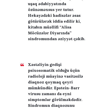
uşaq ədabiyyatında
özünəməxsus yer tutur.
Hekayədəki hadisələr əsas
götürülərək iddia edilir ki,
kitabın müəllifi “Alisa
Möcüzələr Diyarında”
sindromundan əziyyət çəkib.
Xəstəliyin gedişi
psixosomatik olduğu üçün
radioloji müayinə vasitəsilə
diaqnoz qoymaq qeyri
mümkündür. Epstein-Barr
virusu zamanı da eyni
X
simptomlar görülməkdədir.
R
Sindromun diaqnozunu
O