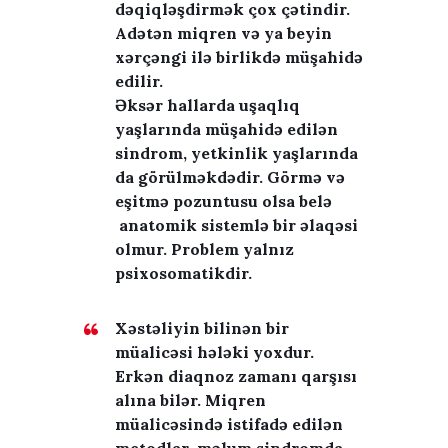
dəqiqləşdirmək çox çətindir.
N
Adətən miqren və ya beyin
İ
xərçəngi ilə birlikdə müşahidə
K
A
edilir.
,
Əksər hallarda uşaqlıq
Y
yaşlarında müşahidə edilən
E
sindrom, yetkinlik yaşlarında
N
da görülməkdədir. Görmə və
I
eşitmə pozuntusu olsa belə
F
anatomik sistemlə bir əlaqəsi
I
L
olmur. Problem yalnız
M
psixosomatikdir.
L
E
Xəstəliyin bilinən bir
R
müalicəsi hələki yoxdur.
,
Y
Erkən diaqnoz zamanı qarşısı
E
alına bilər. Miqren
N
müalicəsində istifadə edilən
İ