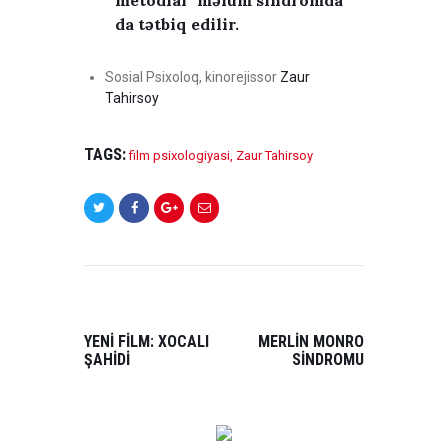
metodlar məlum sindromda
F
da tətbiq edilir.
İ
L
M
Sosial Psixoloq, kinorejissor
Zaur
L
Tahirsoy
Ə
R
TAGS:
,
film psixologiyasi
,
Zaur Tahirsoy
Y
E
N
İ
X
POST
Ə
NAVIGATION
B
PREVIOUS
NEXT
Ə
POST:
POST:
YENİ FİLM: XOCALI
MERLİN MONRO
R
ŞAHİDİ
SİNDROMU
I
P
M
A
N