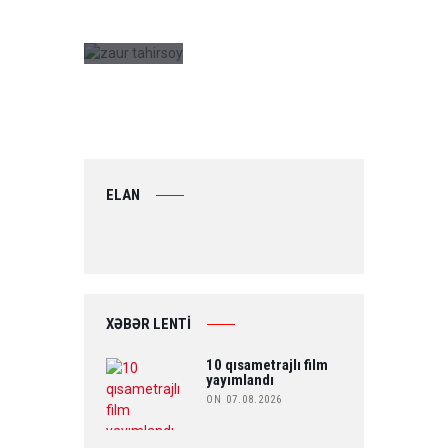
24
0
ELAN
XƏBƏR LENTİ
10 qısametrajlı film
yayımlandı
ON 07.08.2026