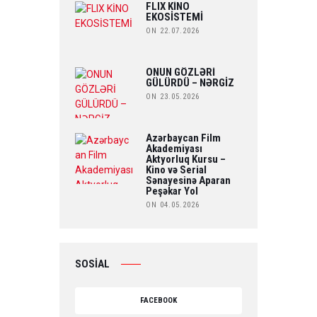
FLIX KİNO
EKOSİSTEMİ
ON 22.07.2026
ONUN GÖZLƏRİ
GÜLÜRDÜ – NƏRGİZ
ON 23.05.2026
Azərbaycan Film
Akademiyası
Aktyorluq Kursu –
Kino və Serial
Sənayesinə Aparan
Peşəkar Yol
ON 04.05.2026
SOSİAL
FACEBOOK