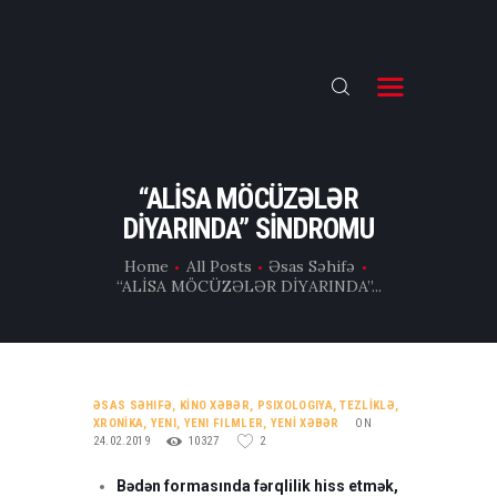
ƏSAS
TƏHSİL
“ALİSA MÖCÜZƏLƏR
DİYARINDA” SİNDROMU
E-CAST
Home
All Posts
Əsas Səhifə
FLIX
“ALİSA MÖCÜZƏLƏR DİYARINDA”...
İNFO
KİNO VLOG
ƏSAS SƏHIFƏ
,
KİNO XƏBƏR
,
PSIXOLOGIYA
,
TEZLİKLƏ
,
XRONİKA
,
YENI
,
YENI FILMLER
,
YENİ XƏBƏR
ON
24.02.2019
10327
2
Bədən formasında fərqlilik hiss etmək,