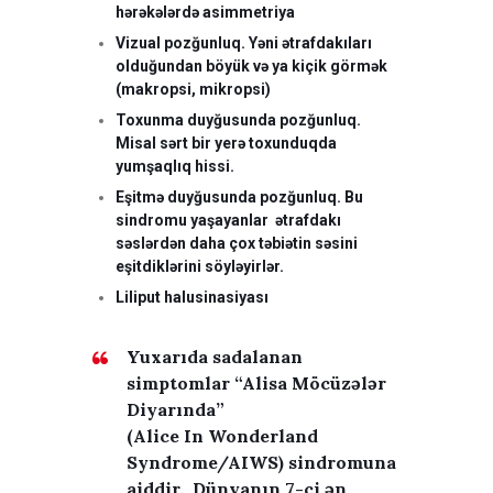
hərəkələrdə asimmetriya
Vizual pozğunluq. Yəni ətrafdakıları
olduğundan böyük və ya kiçik görmək
(makropsi, mikropsi)
Toxunma duyğusunda pozğunluq.
Misal sərt bir yerə toxunduqda
yumşaqlıq hissi.
Eşitmə duyğusunda pozğunluq. Bu
sindromu yaşayanlar ətrafdakı
səslərdən daha çox təbiətin səsini
eşitdiklərini söyləyirlər.
Liliput halusinasiyası
Yuxarıda sadalanan
simptomlar “Alisa Möcüzələr
Diyarında”
(Alice In Wonderland
Syndrome/AIWS) sindromuna
aiddir. Dünyanın 7-ci ən